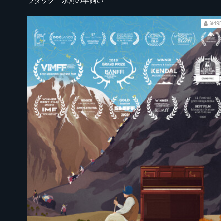
ラダック 氷河の羊飼い
¥49