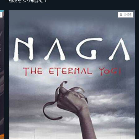
秘境をぶっ飛ばせ！
5
¥495