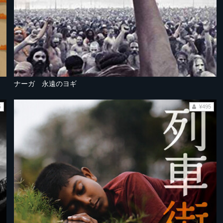
ナーガ 永遠のヨギ
5
¥495