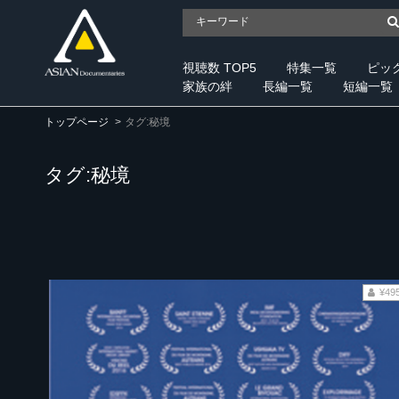
視聴数 TOP5
特集一覧
ピッ
家族の絆
長編一覧
短編一覧
トップページ
タグ:秘境
タグ:秘境
¥49