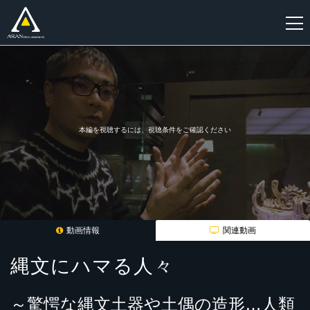
新
規
登
録
本編を視聴するには、視聴条件をご確認ください
動画情報
関連動画
縄文にハマる人々
～驚愕な縄文土器や土偶の造形…人類