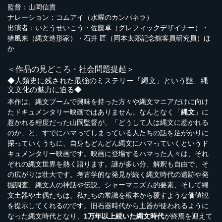
監督：山岡信貴
ナレーション：コムアイ（水曜のカンパネラ）
出演者：いとうせいこう・佐藤卓（グレフィックデザイナー）・
猪風来（縄文造形家）・石井 匠（岡本太郎記念館客員研究員）ほ
か
＜作品の見どころ・社会問題提起＞
◆人類史に残された最強のミステリー「縄文」という謎、縄
文文化の魅力に迫る◆
本作は、縄文ブームで興味を持った方々や縄文マニアだけに向け
たドキュメンタリー映画ではありません。なんとなく「
縄文
」に
惹かれる程度だった山岡監督が、「どうして人は縄文に惹かれる
のか」と、すでにハマってしまっている人たちの話を足がかりに
探っていくうちに、自身もどんどん縄文にハマっていくというド
キュメンタリー映画です。映画に登場するハマった人々は、それ
ぞれの縄文世界を熱く語ります。謎が多い分、解釈も自由で、そ
の広がりは壮大です。考古学的な発見が続く縄文時代の遺跡や発
掘調査、縄文人の神話や伝説、シャーマニズム的要素、そして縄
文土器や土偶たちは、私たちの常識を根本から覆すような価値観
を提示してくれるのです。旧石器時代から土器が使われるように
なった縄文時代となり、
1万年以上続いた縄文時代
が終焉を迎えて