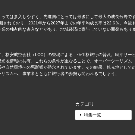
っては参入しやすく、先進国にとっては最後にして最大の成長分野です。
と予測されており、2021年から2027年までの年平均成長率は22.6％
企業の独占的な参入などがあり、地域経済に寄与していない開発もあり
す。格安航空会社（LCC）の登場による、低価格旅行の普及。民泊サー
る観光地情報の共有。これらの条件が重なることで、オーバーツーリズム
活や自然環境への悪影響が懸念されています。その結果、観光地として
ーリズムへ。事業者とともに旅行者の姿勢も問われるでしょう。
カテゴリ
特集一覧