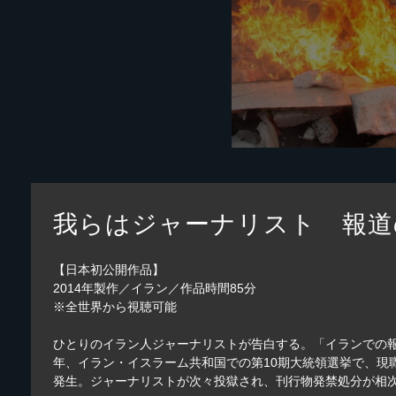
我らはジャーナリスト 報道
【日本初公開作品】
2014年製作／イラン／作品時間85分
※全世界から視聴可能
ひとりのイラン人ジャーナリストが告白する。「イランでの報
年、イラン・イスラーム共和国での第10期大統領選挙で、
発生。ジャーナリストが次々投獄され、刊行物発禁処分が相