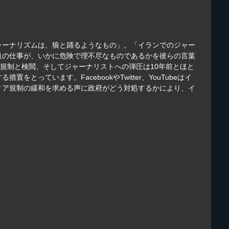
ャーナリズムは、狼と踊るようなもの」。「イランでのジャー
道の仕事が、いかに危険で理不尽なものであるかを彼らの言葉
取材規制と検閲、そしてジャーナリストへの弾圧は10年前とほと
ています。FacebookやTwitter、YouTubeはイ
ィア規制の緩和を求める声に政府がどう対処するかにより、イ