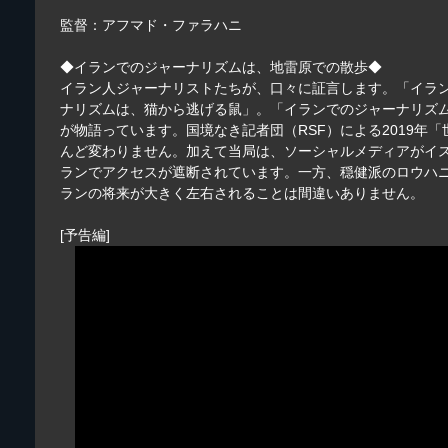
監督：アフマド・ファラハニ
◆イランでのジャーナリズムは、地雷原での散歩◆
イラン人ジャーナリストたちが、口々に証言します。「イラ
ナリズムは、猫から逃げる鼠」。「イランでのジャーナリズ
が物語っています。国境なき記者団（RSF）による2019年
んど変わりません。加えて当局は、ソーシャルメディアがイスラム社
ランでアクセスが遮断されています。一方、穏健派のロウハ
ランの将来が大きく左右されることは間違いありません。
[予告編]