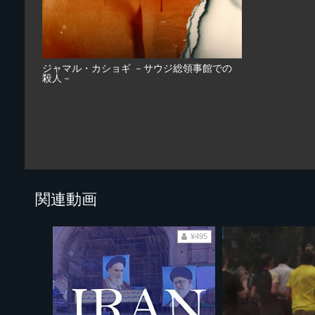
ジャマル・カショギ －サウジ総領事館での
殺人－
関連動画
¥495