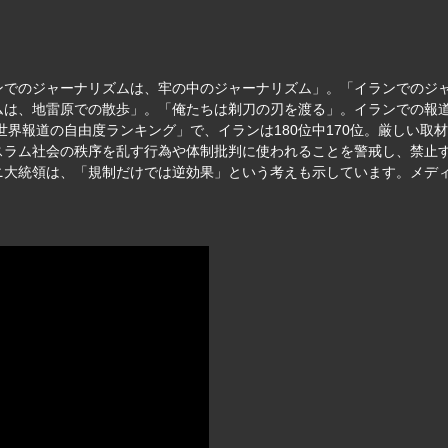
ンでのジャーナリズムは、牢の中のジャーナリズム」。「イランでのジ
ムは、地雷原での散歩」。「俺たちは剃刀の刃を渡る」。イランでの報
「世界報道の自由度ランキング」で、イランは180位中170位。厳しい
会の秩序を乱す行為や体制批判に使われることを警戒し、禁止する措置をとっ
ニ大統領は、「規制だけでは逆効果」という考えも示しています。メデ