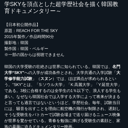
学SKYを頂点とした超学歴社会を描く韓国教
育ドキュメンタリー～
【日本初公開作品】
原題：REACH FOR THE SKY
2015年製作／作品時間90分
撮影地：韓国
製作国：韓国・ベルギー
※一部の国からは視聴できません
韓国の大学受験の壮絶さは世界に知られている。韓国では、
名門
大学“SKY”
への入学が成功条件とされ、大学共通の入学試験「
大
学修学能力試験
」（
スヌン
）では、ほぼ満点が求められるとい
う。“SKY”とは、「S:ソウル大学」「K:高麗大学」「Y:延世大学」
である。3校に合格するのは全学生の1％以下で、浪人する学生も
多い。なぜなら韓国社会では入学する大学によって将来が決まる
と言っても過言ではないというほど、学歴社会。毎年、試験当日
には、騒音を出すことを理由に航空機の飛行が制限され、遅刻し
そうな受験生をパトカーで試験会場まで送り届けるニュース映像
が世界を驚かせている。青春を勉強に捧げる受験生の素顔と、家
族の葛藤に迫るドキュメンタリー映画。