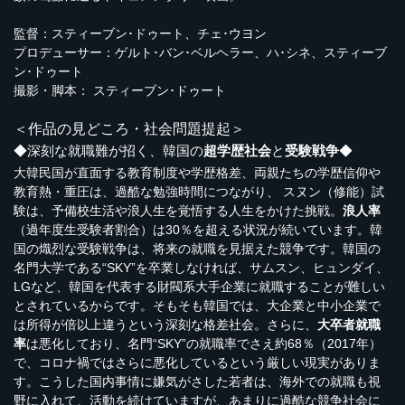
監督：スティーブン･ドゥート、チェ･ウヨン
プロデューサー：ゲルト･バン･ベルヘラー、ハ･シネ、スティーブ
ン･ドゥート
撮影・脚本： スティーブン･ドゥート
＜作品の見どころ・社会問題提起＞
◆深刻な就職難が招く、韓国の
超学歴社会
と
受験戦争
◆
大韓民国が直面する教育制度や学歴格差、両親たちの学歴信仰や
教育熱・重圧は、過酷な勉強時間につながり、 スヌン（修能）試
験は、予備校生活や浪人生を覚悟する人生をかけた挑戦。
浪人率
（過年度生受験者割合）は30％を超える状況が続いています。韓
国の熾烈な受験戦争は、将来の就職を見据えた競争です。韓国の
名門大学である“SKY”を卒業しなければ、サムスン、ヒュンダイ、
LGなど、韓国を代表する財閥系大手企業に就職することが難しい
とされているからです。そもそも韓国では、大企業と中小企業で
は所得が倍以上違うという深刻な格差社会。さらに、
大卒者就職
率
は悪化しており、名門“SKY”の就職率でさえ約68％（2017年）
で、コロナ禍ではさらに悪化しているという厳しい現実がありま
す。こうした国内事情に嫌気がさした若者は、海外での就職も視
野に入れて、活動を続けていますが、あまりに過酷な競争社会に