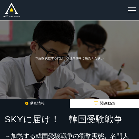
新
規
登
録
本編を視聴するには、視聴条件をご確認ください
動画情報
関連動画
SKYに届け！ 韓国受験戦争
～加熱する韓国受験戦争の衝撃実態。名門大