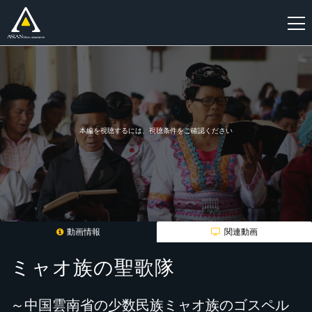
新
規
登
録
本編を視聴するには、視聴条件をご確認ください
動画情報
関連動画
ミャオ族の聖歌隊
～中国雲南省の少数民族ミャオ族のゴスペル