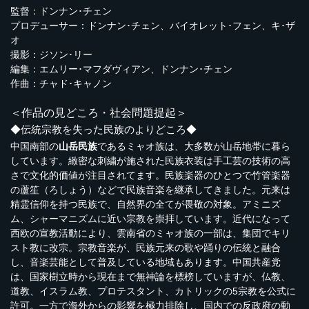
監督：ドンナン･チェン
プロデューサー：ドンナン･チェン、バイオレット･フェン、キ･ザ
オ
撮影：ジソン･リー
編集：エムリー･マフダヴィアン、ドンナン･チェン
作曲：チャド･キャノン
＜作品の見どころ・社会問題提起＞
◆伝統宗教を失った民族のよりどころ◆
中国南部の
山岳民族
であるミャオ族は、大多数が山岳地帯に暮ら
しています。緻密な刺繍が施された民族衣装は手工芸の技術の高
さで文化的価値が注目されてます。民族楽器のひとつで竹管楽器
の蘆笙（ろしょう）などで民族音楽を継承してきました。元来は
精霊信仰を持つ民族で、自然界の全てが畏敬の対象。アミニズ
ム、シャーマニズムに近い宗教を崇拝しています。近代になって
西欧の宣教活動により、雲南省のミャオ族の一部は、集団でキリ
スト教に改宗。宗教音楽が、民族元来の歌や踊りの伝統と融合
し、音楽芸能として普及している地域もあります。中国共産党
は、国家樹立時から現在まで無神論を標榜していますが、仏教、
道教、イスラム教、プロテスタント、カトリックの5宗教を公式に
許可。一方で海外からの影響を極力排除し、国内での反政府の動