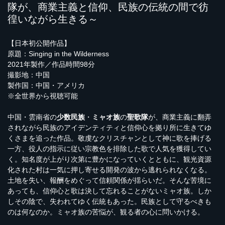
隊が、商業主義と信仰、民族の伝統の間で彷
徨いながら生きる～
【日本初公開作品】
原題：Singing in the Wilderness
2021年製作／作品時間98分
撮影地：中国
製作国：中国・アメリカ
※全世界から視聴可能
中国・雲南省の
少数民族
・
ミャオ族
の
聖歌隊
が、商業主義に翻弄
されながら民族のアイデンティティと信仰心を拠り所に生きてゆ
くさまを追った作品。敬虔なクリスチャンとして神に歌を捧げる
一方、役人の指示に従い宗教色を排除した歌で人気を獲得してい
く。知名度が上がり次第に豊かになっていくとともに、観光資源
化された村は一気に押し寄せる開発の波から逃れられなくなる。
土地を失い、報酬をめぐって信頼関係が揺らいだ。そんな苦境に
あっても、信仰心と歌は決して忘れることがないミャオ族。しか
しその陰で、失われてゆく伝統もあった。民族として守るべきも
のは何なのか。ミャオ族の苦悩が、観る者の心に問いかける。