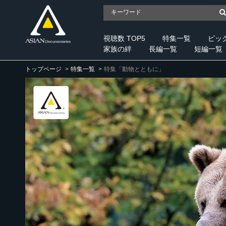
視聴数 TOP5
特集一覧
ピッ
家族の絆
長編一覧
短編一覧
トップページ
特集一覧
特集「動物とともに」