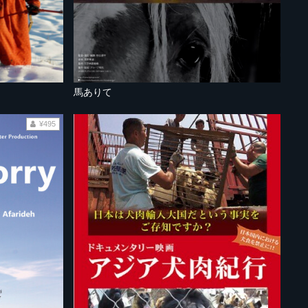
馬ありて
¥495