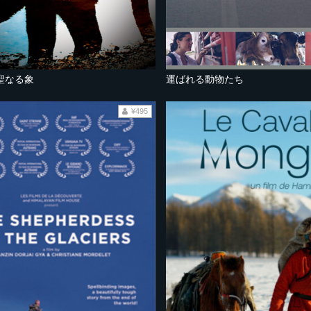
聖なる象
運ばれる動物たち
¥495