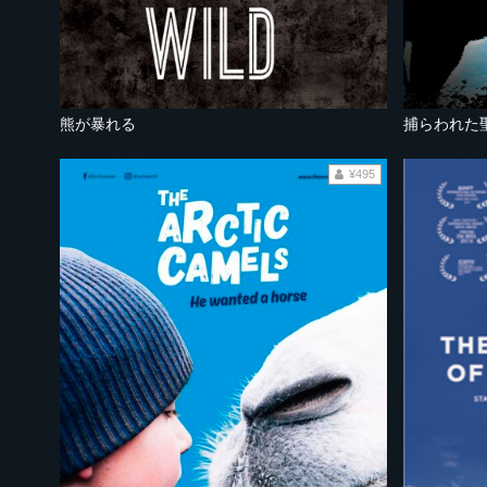
熊が暴れる
捕らわれた
¥495