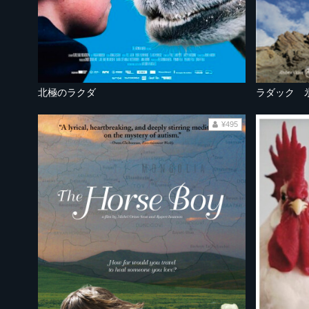
北極のラクダ
ラダック 
¥495