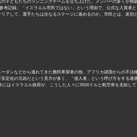
民の子どもたちのランニングチームを立ち上げた。メンバーの多くが独
で参考記録。「イスラエル市民ではない」という理由で、公式な入賞者
クリアして、選手たちは次なるステージに進めるのか。市民とは、差別
スーダンなどから逃れてきた難民希望者の他、アフリカ諸国からの不法
不安定化の元凶だという見方が多く、「侵入者」という呼び方をする過
8年にはイスラエル政府が、こうした人々に3500ドルと航空券を支給し