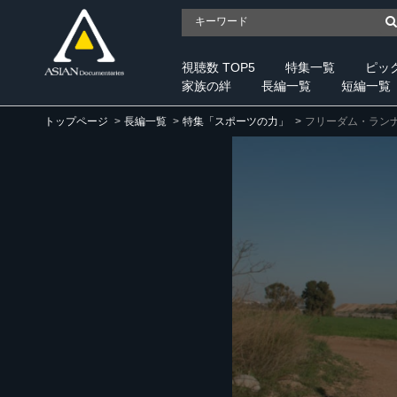
視聴数 TOP5
特集一覧
ピッ
家族の絆
長編一覧
短編一覧
トップページ
長編一覧
特集「スポーツの力」
フリーダム・ラン