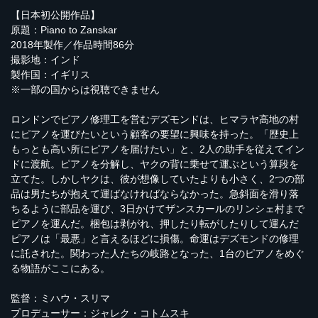
【日本初公開作品】
原題：Piano to Zanskar
2018年製作／作品時間86分
撮影地：インド
製作国：イギリス
※一部の国からは視聴できません
ロンドンでピアノ修理工を営むデズモンドは、ヒマラヤ高地の村
にピアノを運びたいという顧客の要望に興味を持った。「歴史上
もっとも高い所にピアノを届けたい」と、2人の助手を従えてイン
ドに渡航。ピアノを分解し、ヤクの背に乗せて運ぶという算段を
立てた。しかしヤクは、彼が想像していたよりも小さく、2つの部
品は男たちが抱えて運ばなければならなかった。急斜面を滑り落
ちるように部品を運び、3日かけてザンスカールのリンシェ村まで
ピアノを運んだ。梱包は剥がれ、押したり転がしたりして運んだ
ピアノは「最悪」と言えるほどに損傷。命運はデズモンドの修理
に託された。関わった人たちの岐路となった、1台のピアノをめぐ
る物語がここにある。
監督：ミハウ・スリマ
プロデューサー：ジャレク・コトムスキ