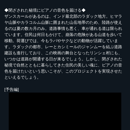
◆閉ざされた秘境にピアノの音色を届ける◆
ザンスカールがあるのは、インド最北部のラダック地方。ヒマラ
ヤ山脈やカラコルム山脈に囲まれた山岳地帯のため、陸路が使え
るのは夏の数カ月のみ。道路事情も悪く、車が通れる道は限られ
ています。住民は何日もかけて、崩落の危険がある山道を歩いて
移動。荷運びでは、今もラバやヤクなどの動物が活躍していま
す。ラダックの都市、レーとカシミールのジャンムーを結ぶ道路
建設も進行しており、この映画の舞台となったリンシェ村にも、
いつかは道路が開通する日が来るでしょう。しかし、閉ざされた
秘境で自然とともに暮らしてきた住民の美しい魂に、ピアノの音
色を届けたいという思いこそが、このプロジェクトを実現させた
といえるでしょう。
[予告編]