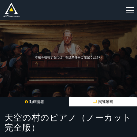
新
規
登
録
本編を視聴するには、視聴条件をご確認ください
動画情報
関連動画
天空の村のピアノ（ノーカット
完全版）