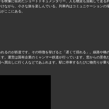
子を映像に収めたショートドキュメンタリー。人も物資も混載して走る
かけながら、小さな旅を楽しんでいる。列車内はコミュニケーションの
点がここにある。
われるのが鉄道です。その特徴を挙げると「遅くて揺れる」。線路や橋の
ます。運営は国有企業のミャンマー鉄道が行っています。窓からの景色だ
場へ買出しに行く人などであふれます。駅に停車するたびに物売りが乗