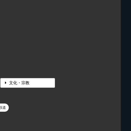
文化・宗教
鉄道