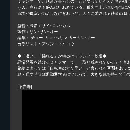
ミャンマーで、鉄道が暮らしの一部となっている人たちの様
う人。商行為も盛んに行われている。乗客同士が互いを気に
市場か食堂かのようなにぎわいだ。人々に愛される鉄道の原
監督・撮影：サイ･コン･カム
製作：リン･サン･オー
編集： チョー･ミョ･ルリン カーミン･オー
カラリスト：アウン･コウ･コウ
◆「遅い」「揺れる」が特徴のミャンマー鉄道◆
経済発展を続けるミャンマーで、「取り残されている」と言
路線によっては「自転車の方が早い」と言われる区間もあり
勤・通学時間は通勤通学者に混じって、大きな籠を持って市
[予告編]