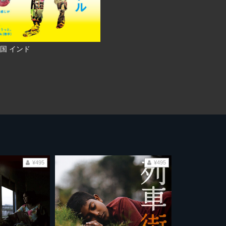
国 インド
¥495
¥495