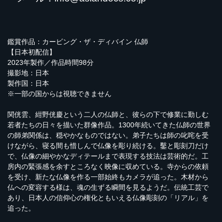
鑑賞作品：カービング・ザ・ディバイン 仏師
【日本初配信】
2023年製作／作品時間98分
撮影地：日本
製作国：日本
※一部の国からは視聴できません
関侊雲、紺野侊慶という二人の仏師と、彼らの下で修業に勤しむ
若者たちの日々を描いた群像作品。1300年続いてきた仏師の世界
の師弟関係は、穏やかなものではない。弟子たちは師の叱咤を受
けながら、寝る間も惜しんで仏像を彫り続ける。鑿と彫刻刀だけ
で、仏像の細やかなディテールまで表現する技法は芸術的だ。工
房内の緊張感を余すところなく映像に収めている。寺からの依頼
を受け、新たな仏像を作る一部始終もカメラが追った。木材から
仏への変容する様は、魂の生ずる瞬間を見るようだ。伝統工芸で
あり、日本人の信仰心の権化ともいえる仏像彫刻の「リアル」を
追った。