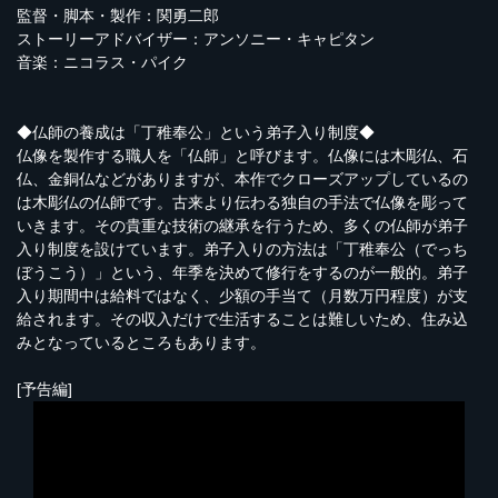
監督・脚本・製作：関勇二郎
ストーリーアドバイザー：アンソニー・キャピタン
音楽：ニコラス・パイク
◆仏師の養成は「丁稚奉公」という弟子入り制度◆
仏像を製作する職人を「仏師」と呼びます。仏像には木彫仏、石
仏、金銅仏などがありますが、本作でクローズアップしているの
は木彫仏の仏師です。古来より伝わる独自の手法で仏像を彫って
いきます。その貴重な技術の継承を行うため、多くの仏師が弟子
入り制度を設けています。弟子入りの方法は「丁稚奉公（でっち
ぼうこう）」という、年季を決めて修行をするのが一般的。弟子
入り期間中は給料ではなく、少額の手当て（月数万円程度）が支
給されます。その収入だけで生活することは難しいため、住み込
みとなっているところもあります。
[予告編]