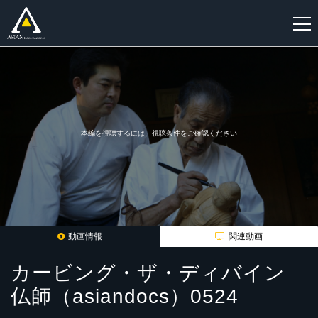
新
規
登
録
本編を視聴するには、視聴条件をご確認ください
動画情報
関連動画
カービング・ザ・ディバイン
仏師（asiandocs）0524