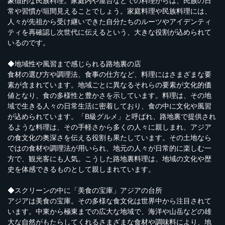
象徴的な民族料理。家庭内や屋台などでの料理からは、民族の日
常や習慣が垣間見えることでしょう。家庭料理や民族料理には、
人々が先祖から受け継いできた自分たちのルーツやアイデンティ
ティを再確認し次世代に伝えるという、大きな役割が込められて
いるのです。
◆地域性や風習まで感じられる路地裏の店
食材の選び方や調理法、食事の仕方など、料理にはさまざまな要
素が含まれています。地域ごとに異なるそれらの要素が文化的価
値となり、食の多様性と豊かさを示しています。料理は、その地
域で生きる人々の日常生活に密着しており、食の中に文化や風習
が込められています。「B級グルメ」と呼ばれ、路地裏で提供され
るような料理は、その手軽さから多くの人々に親しまれ、アジア
の食文化の奥深さを伝える役割も果たしています。その土地なら
ではの食材や調理法が用いられ、地元の人々が日常的に楽しむ一
方で、観光客にも人気。こうした路地裏料理は、地域の文化や歴
史を体感できるものとして親しまれています。
◆スクリーンの中に「美食の宝庫」アジアの台所
アジアは美食の宝庫。その多様な食文化は世界中から注目されて
います。中東から極東までの広大な地域で、海洋や山岳などの雄
大な自然がもたらしてくれるさまざまな食材や調味料により、地