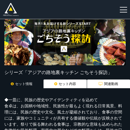
新
規
登
録
シリーズ「アジアの路地裏キッチン ごちそう探訪」
セット情報
セット内容
関連動画
◆一皿に、民族の歴史やアイデンティティを込めて
食卓は、お国柄や地域性、民族性が最もよく現れる日常風景。料
理には、民族の歴史や文化、風土が凝縮されており、食事の空間
には、家族やコミュニティが共有する価値観や伝統が反映されて
います。祭りで振る舞われる食事は、宗教的な意味も込められた