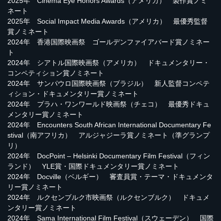
2025年 Cinema Eye Honors Awards（アメリカ） 製作賞ノミ
ネート
2025年 Social Impact Media Awards（アメリカ） 最優秀監督
賞ノミネート
2024年 香港国際映画祭 ゴールデンファイアバード賞ノミネー
ト
2024年 シアトル国際映画祭（アメリカ） ドキュメンタリー・
コンペティション賞ノミネート
2024年 サンパウロ国際映画祭（ブラジル） 新人監督コンペテ
ィション・ドキュメンタリー賞ノミネート
2024年 プラハ・ワンワールド映画祭（チェコ） 最優秀ドキュ
メンタリー賞ノミネート
2024年 Encounters South African International Documentary Fe
stival（南アフリカ） アルジャジーラ賞ノミネート（準グランプ
リ）
2024年 DocPoint – Helsinki Documentary Film Festival（フィン
ランド） YLE賞・国際ドキュメンタリー賞ノミネート
2024年 Docville（ベルギー） 審査員賞・テーマ・ドキュメンタ
リー賞ノミネート
2024年 ルクセンブルク市映画祭（ルクセンブルク） ドキュメ
ンタリー賞ノミネート
2024年 Sama International Film Festival（スウェーデン） 国際