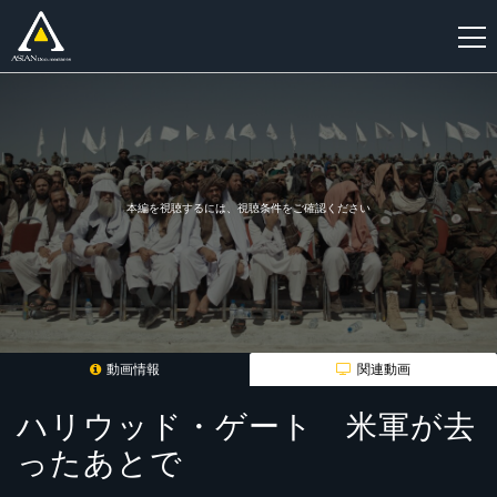
新
規
登
録
本編を視聴するには、視聴条件をご確認ください
動画情報
関連動画
ハリウッド・ゲート 米軍が去
ったあとで