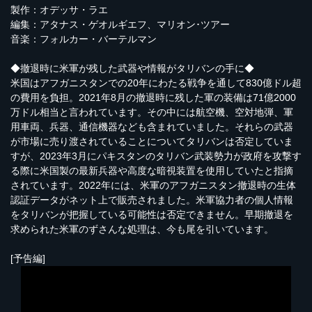
製作：オデッサ・ラエ
編集：アタナス・ゲオルギエフ、マリオン･ツアー
音楽：フォルカー・バーテルマン
◆撤退時に米軍が残した武器や情報がタリバンの手に◆
米国はアフガニスタンでの20年にわたる戦争を通して830億ドル超
の費用を負担。2021年8月の撤退時に残した軍の装備は71億2000
万ドル相当と言われています。その中には航空機、空対地弾、軍
用車両、兵器、通信機器なども含まれていました。それらの武器
が市場に売り渡されていることについてタリバンは否定していま
すが、2023年3月にパキスタンのタリバン武装勢力が政府を攻撃す
る際に米国製の最新兵器や高度な暗視装置を使用していたと指摘
されています。2022年には、米軍のアフガニスタン撤退時の生体
認証データがネット上で販売されました。米軍協力者の個人情報
をタリバンが把握している可能性は否定できません。早期撤退を
求められた米軍のずさんな処理は、今も尾を引いています。
[予告編]