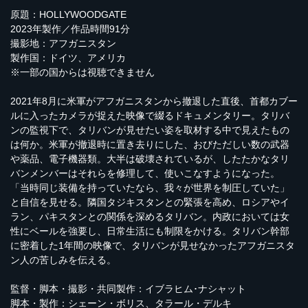
原題：HOLLYWOODGATE
2023年製作／作品時間91分
撮影地：アフガニスタン
製作国：ドイツ、アメリカ
※一部の国からは視聴できません
2021年8月に米軍がアフガニスタンから撤退した直後、首都カブー
ルに入ったカメラが捉えた映像で綴るドキュメンタリー。タリバ
ンの監視下で、タリバンが見せたい姿を取材する中で見えたもの
は何か。米軍が撤退時に置き去りにした、おびただしい数の武器
や薬品、電子機器類。大半は破壊されているが、したたかなタリ
バンメンバーはそれらを修理して、使いこなすようになった。
「当時同じ装備を持っていたなら、我々が世界を制圧していた」
と自信を見せる。隣国タジキスタンとの緊張を高め、ロシアやイ
ラン、パキスタンとの関係を深めるタリバン。内政においては女
性にベールを強要し、日常生活にも制限をかける。タリバン幹部
に密着した1年間の映像で、タリバンが見せなかったアフガニスタ
ン人の苦しみを伝える。
監督・脚本・撮影・共同製作：イブラヒム･ナシャット
脚本・製作：シェーン・ボリス、タラール・デルキ