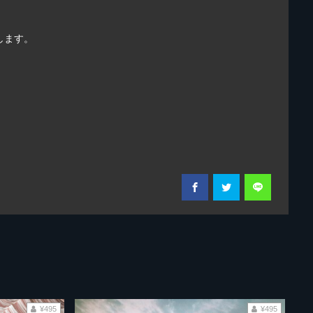
します。
¥495
¥495