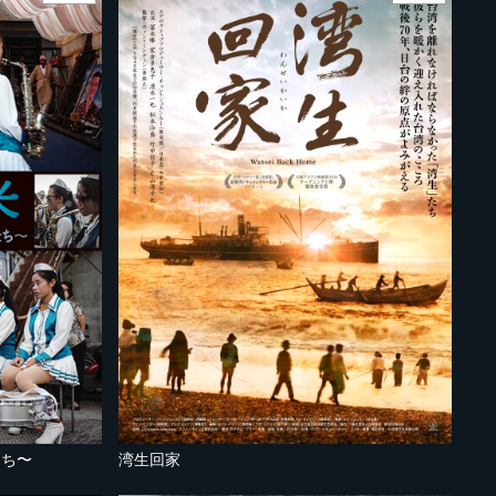
たち〜
湾生回家