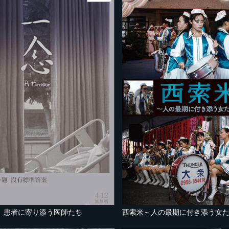
 患者に寄り添う医師たち
西索米～人の最期に付き添う女