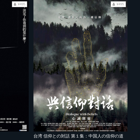
¥495
¥495
台湾 信仰との対話 第１集：中国人の信仰の道