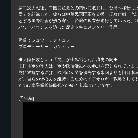
第二次大戦後、中国共産党との内戦に敗北し、台湾へ移転し
団」を組織した。彼らは中華民国国軍を支援し反攻作戦「光
とする国際社会が歩み寄り、台湾の孤立が進行していった。
パワーバランスを追った歴史ドキュメンタリー作品。
監督：シュウ・ミンチュン
プロデューサー：ガン・リー
◆大陸反攻という「光」が生み出した台湾史の闇◆
旧日本軍の軍人は、軍や政治活動への参加を禁じられていま
党に対抗するには、欧州の安全を優先する米国よりも旧日本
が、自らの求心力を維持するためのイデオロギー戦略としても
たのは李登輝総統時代の1992年以降のことです。
[予告編]