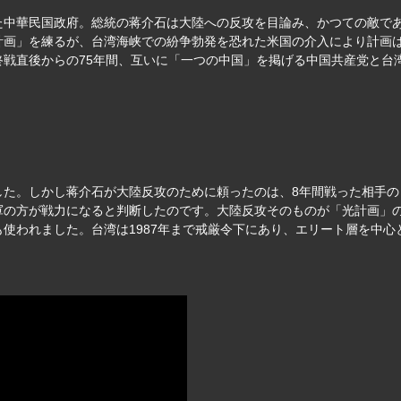
た中華民国政府。総統の蒋介石は大陸への反攻を目論み、かつての敵で
計画」を練るが、台湾海峡での紛争勃発を恐れた米国の介入により計画
終戦直後からの75年間、互いに「一つの中国」を掲げる中国共産党と台
した。しかし蒋介石が大陸反攻のために頼ったのは、8年間戦った相手
軍の方が戦力になると判断したのです。大陸反攻そのものが「光計画」
使われました。台湾は1987年まで戒厳令下にあり、エリート層を中