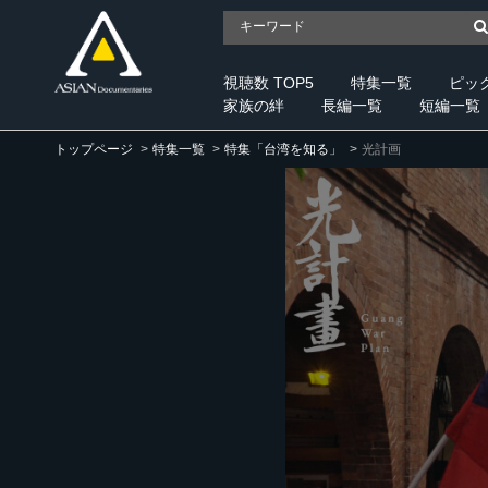
視聴数 TOP5
特集一覧
ピッ
家族の絆
長編一覧
短編一覧
トップページ
特集一覧
特集「台湾を知る」
光計画