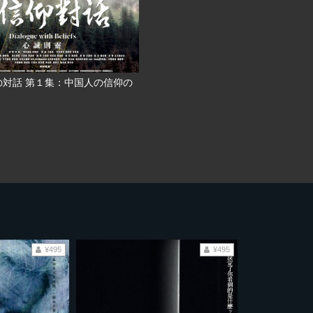
の対話 第１集：中国人の信仰の
¥495
¥495