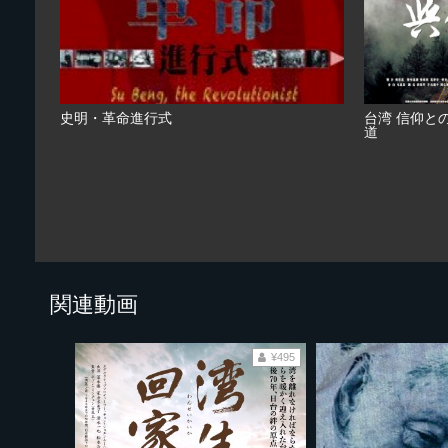
史明・革命進行式
台湾 信仰と
道
関連動画
¥495