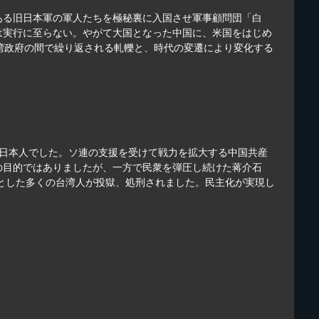
ある旧日本軍の軍人たちを極秘裏に入国させ軍事顧問団「白
は実行に至らない。やがて大国となった中国に、米国をはじめ
湾政府の間で繰り返される軋轢と、時代の変遷により変化する
の日本人でした。ソ連の支援を受けて戦力を拡大する中国共産
の目的ではありましたが、一方で民衆を弾圧し続けた蒋介石
心とした多くの台湾人が投獄、処刑されました。民主化が実現し