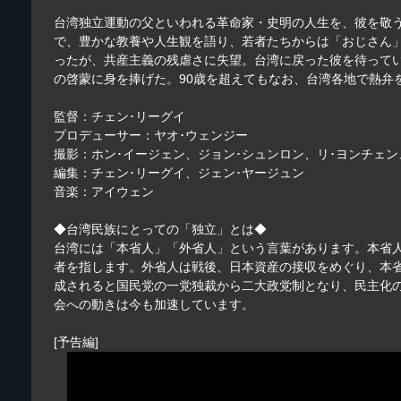
台湾独立運動の父といわれる革命家・史明の人生を、彼を敬
で、豊かな教養や人生観を語り、若者たちからは「おじさん
ったが、共産主義の残虐さに失望。台湾に戻った彼を待って
の啓蒙に身を捧げた。90歳を超えてもなお、台湾各地で熱弁
監督：チェン･リーグイ
プロデューサー：ヤオ･ウェンジー
撮影：ホン･イージェン、ジョン･シュンロン、リ･ヨンチェ
編集：チェン･リーグイ、ジェン･ヤージュン
音楽：アイウェン
◆台湾民族にとっての「独立」とは◆
台湾には「本省人」「外省人」という言葉があります。本省人
者を指します。外省人は戦後、日本資産の接収をめぐり、本省
成されると国民党の一党独裁から二大政党制となり、民主化の
会への動きは今も加速しています。
[予告編]