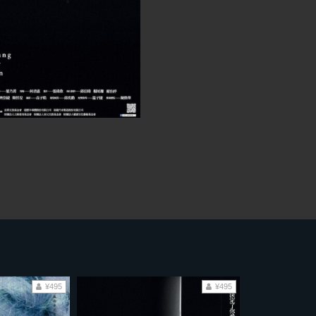
¥495
¥495