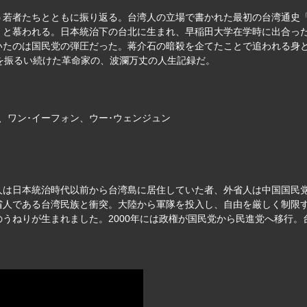
う若者たちとともに振り返る。台湾人の立場で書かれた最初の台湾通史
」と慕われる。日本統治下の台北に生まれ、早稲田大学在学時に出合っ
いたのは国民党の弾圧だった。蒋介石の暗殺を企てたことで追われる身
を振るい続けた革命家の、波瀾万丈の人生記録だ。
ン、ワン･イーフォン、ウー･ウェンジュン
は日本統治時代以前から台湾島に居住していた者、外省人は中国国民党
人である台湾民族と衝突。大陸から軍隊を投入し、自由を厳しく制限す
うねりが生まれました。2000年には政権が国民党から民進党へ移行