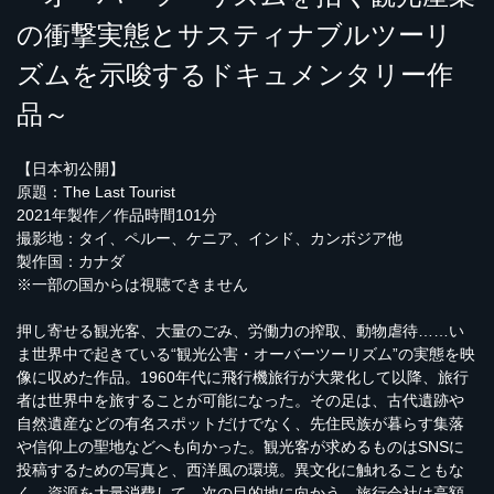
の衝撃実態とサスティナブルツーリ
ズムを示唆するドキュメンタリー作
品～
【日本初公開】
原題：The Last Tourist
2021年製作／作品時間101分
撮影地：タイ、ペルー、ケニア、インド、カンボジア他
製作国：カナダ
※一部の国からは視聴できません
押し寄せる観光客、大量のごみ、労働力の搾取、動物虐待……い
ま世界中で起きている“観光公害・オーバーツーリズム”の実態を映
像に収めた作品。1960年代に飛行機旅行が大衆化して以降、旅行
者は世界中を旅することが可能になった。その足は、古代遺跡や
自然遺産などの有名スポットだけでなく、先住民族が暮らす集落
や信仰上の聖地などへも向かった。観光客が求めるものはSNSに
投稿するための写真と、西洋風の環境。異文化に触れることもな
く、資源を大量消費して、次の目的地に向かう。旅行会社は高額