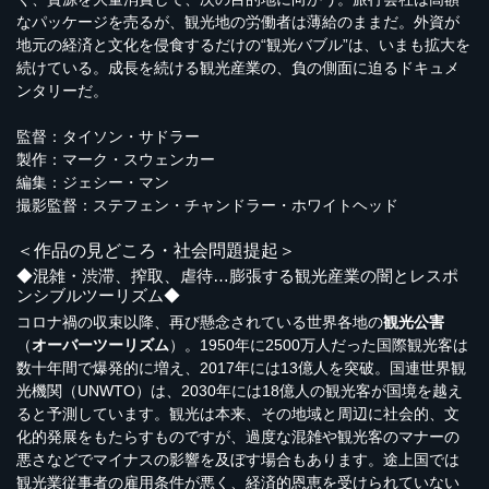
なパッケージを売るが、観光地の労働者は薄給のままだ。外資が
地元の経済と文化を侵食するだけの“観光バブル”は、いまも拡大を
続けている。成長を続ける観光産業の、負の側面に迫るドキュメ
ンタリーだ。
監督：タイソン・サドラー
製作：マーク・スウェンカー
編集：ジェシー・マン
撮影監督：ステフェン・チャンドラー・ホワイトヘッド
＜作品の見どころ・社会問題提起＞
◆混雑・渋滞、搾取、虐待…膨張する観光産業の闇とレスポ
ンシブルツーリズム◆
コロナ禍の収束以降、再び懸念されている世界各地の
観光公害
（
オーバーツーリズム
）。1950年に2500万人だった国際観光客は
数十年間で爆発的に増え、2017年には13億人を突破。国連世界観
光機関（UNWTO）は、2030年には18億人の観光客が国境を越え
ると予測しています。観光は本来、その地域と周辺に社会的、文
化的発展をもたらすものですが、過度な混雑や観光客のマナーの
悪さなどでマイナスの影響を及ぼす場合もあります。途上国では
観光業従事者の雇用条件が悪く、経済的恩恵を受けられていない