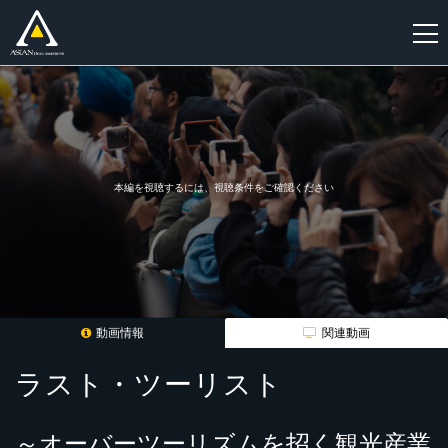
新
規
登
録
本編を視聴するには、視聴条件をご確認ください
動画情報
関連動画
ラスト・ツーリスト
～オーバーツーリズムを招く観光産業