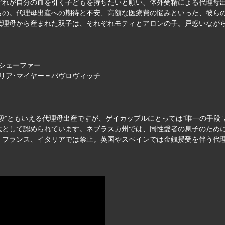
ぞれが自分の血を引く子どもを持ちたいと願い、体外受精による代理母
もの。代理母出産への期待と不安、高額な医療費の悩みといった、彼ら
代理母から産まれた双子は、それぞれモティとアロンの子。戸惑いなが
・シェーファー
ユリア･マイヤー＝パヴロヴィッチ
段”ともいえる代理母出産ですが、ゲイカップルにとっては“唯一の手段
法として認められています。ネブラスカ州では、同性愛者の息子のため
、フランス、イタリアでは禁止。英国やスペインでは金銭授受を伴う代