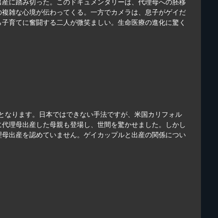
出産に踏み切った。このドキュメンタリーは、代理母への胚移
の複雑な心境が伝わってくる。一方でカメラは、息子がゲイだ
ら子育てに奮闘する二人が微笑ましい。生命医療の進化に驚く
”となります。日本ではできない手法ですが、米国カリフォル
に代理母出産した母親も登場し、世間を驚かせました。しかし
理母出産を認めていません。ゲイカップルと出産の関係につい