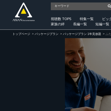
視聴数 TOP5
特集一覧
ピッ
家族の絆
長編一覧
短編一覧
トップページ
パッケージプラン
パッケージプラン 1年見放題
ふ