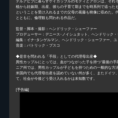
テルアビブに暮らすゲイカップルのモティとアロンは、それ
植から妊娠期、出産、彼らの子育て期までを時系列で追った
ということを受け入れるまでの父母の葛藤も映像に収めた。
とともに、倫理観も問われる作品だ。
監督・脚本・撮影：ヘンドリック・シェーファー
プロデューサー：デニース･ノイシュタット、ヘンドリック
編集：イナ･タンゲルマン、ヘンドリック・シェーファー、
音楽：パトリック・プスコ
◆是非を問われる「手段」としての代理母出産◆
異性カップルにとっては、血がつながった子を持つ“最後の手
ニア州では、男性カップルが子どもを持つための一般的な方
米国内でも代理母出産を認めていない州が多く、またドイツ
て、社会が今後どう受け入れるかは未知数です。
[予告編]