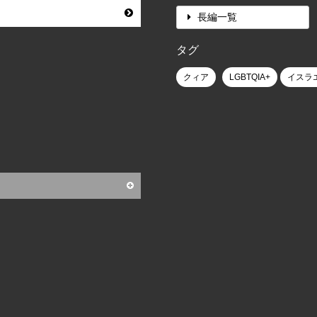
長編一覧
タグ
クィア
LGBTQIA+
イスラ