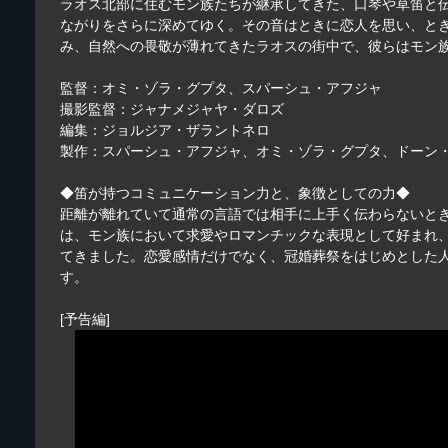
ラオス北部に住むモン族たちが継承してきた、口琴や草笛と
ながりをさらに深めてゆく。その音はときに恋人を思い、と
み、自然への畏敬が薄れてきたラオスの街中で、彼らはモン
監督：オミ・ゾラ・グプタ、スパーシュ・アフジャ
撮影監督：ジャナメジャヤ・ダロズ
編集：ジョルジア・ザラントネロ
製作：スパーシュ・アフジャ、オミ・ゾラ・グプタ、ドーン
◆笛が持つコミュニケーション力と、象徴としての力◆
距離が離れていて通常の言語では相手に上手く伝わらないと
は、モン族において求愛やロマンチックな表現として好まれ
てきました。恋愛感情だけでなく、冠婚葬祭をはじめとした
す。
[予告編]