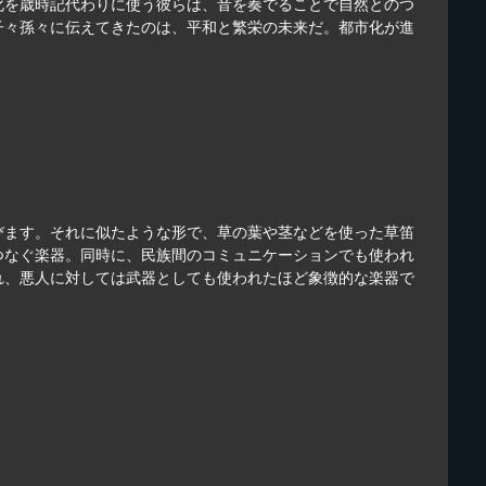
化を歳時記代わりに使う彼らは、音を奏でることで自然とのつ
子々孫々に伝えてきたのは、平和と繁栄の未来だ。都市化が進
びます。それに似たような形で、草の葉や茎などを使った草笛
つなぐ楽器。同時に、民族間のコミュニケーションでも使われ
れ、悪人に対しては武器としても使われたほど象徴的な楽器で