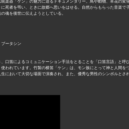
伝統楽器「ケン」の魅力に迫るドキュメンタリー。鳥や動物、草花の変
きに死者を弔い、ときに故郷へ思いをはせる。自然からもらった音楽で
族の魂を後世に伝えようとしている。
・ブータシン
き、口笛によるコミュニケーション手法をとることを「口笛言語」と呼
、使われています。竹製の横笛「ケン」は、モン族にとって神と人間を
人生において大切な場面で演奏され、また、優秀な男性のシンボルとさ