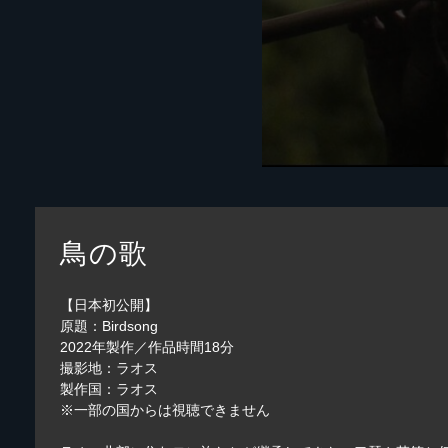
鳥の歌
【日本初公開】
原題：Birdsong
2022年製作／作品時間18分
撮影地：ラオス
製作国：ラオス
※一部の国からは視聴できません