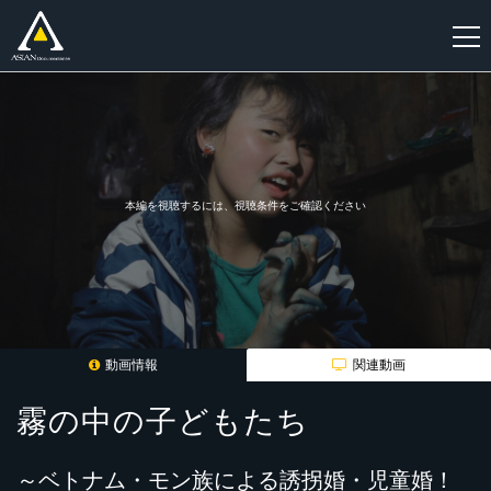
新
規
登
録
本編を視聴するには、視聴条件をご確認ください
動画情報
関連動画
霧の中の子どもたち
～ベトナム・モン族による誘拐婚・児童婚！