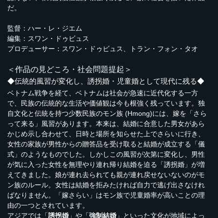
だ。
監督：ハー・レ・ジエム
編集：スワン・ドゥビュス
プロデューサー：スワン・ドゥビュス、トラン・フォン・タオ
＜作品の見どころ・社会問題提起＞
◆伝統的風習が変化し、誘拐婚・児童婚として現代に残る◆
ベトナム戦争を経て、ベトナムは社会が急速に近代化する一方
で、民族の伝統的な生活や価値観は今も根強く残っています。独
自文化と伝統を持つ少数民族のモン族 (Hmong)には、嫁を「さら
って来る」風習があります。本来は、結婚に合意した男女があら
かじめ示し合わせて、日時と場所を知らせた上でさらいに行き、
女性の家族が男性からの贈答品を受け取ると結婚が成立する「儀
式」のようなものでした。しかしこの風習が次第に変化し、男性
が気に入った女性を無理やり連れ帰り結婚を迫る「誘拐婚」が増
えてきました。娘が連れ去られても親が連れ戻せないないのがモ
ン族のルール。女性は結婚を拒みたければ自力で逃げ出さなけれ
ばなりません。「嫁さらい」はモン族で児童婚率が高いことの理
由の一つとされています。
アジアでは「
誘拐婚
」や「
強制結婚
」といった文化が地域によっ