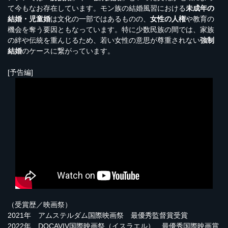
て今もなお存在しています。モン族の結婚風習における
未成年の
結婚・児童婚
は文化の一部ではあるものの、
女性の人権
や教育の
機会を奪う要因ともなっています。特に少数民族の間では、家族
の絆や伝統を重んじるため、若い女性の意思が尊重されない
強制
結婚
のケースに繋がっています。
[予告編]
（受賞歴／映画祭）
2021年 アムステルダム国際映画祭 最優秀監督賞受賞
2022年 DOCAVIV国際映画祭（イスラエル） 最優秀国際映画賞