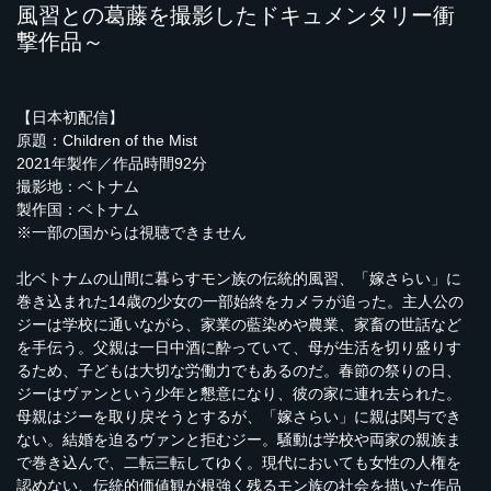
風習との葛藤を撮影したドキュメンタリー衝
撃作品～
【日本初配信】
原題：Children of the Mist
2021年製作／作品時間92分
撮影地：ベトナム
製作国：ベトナム
※一部の国からは視聴できません
北ベトナムの山間に暮らすモン族の伝統的風習、「嫁さらい」に
巻き込まれた14歳の少女の一部始終をカメラが追った。主人公の
ジーは学校に通いながら、家業の藍染めや農業、家畜の世話など
を手伝う。父親は一日中酒に酔っていて、母が生活を切り盛りす
るため、子どもは大切な労働力でもあるのだ。春節の祭りの日、
ジーはヴァンという少年と懇意になり、彼の家に連れ去られた。
母親はジーを取り戻そうとするが、「嫁さらい」に親は関与でき
ない。結婚を迫るヴァンと拒むジー。騒動は学校や両家の親族ま
で巻き込んで、二転三転してゆく。現代においても女性の人権を
認めない、伝統的価値観が根強く残るモン族の社会を描いた作品