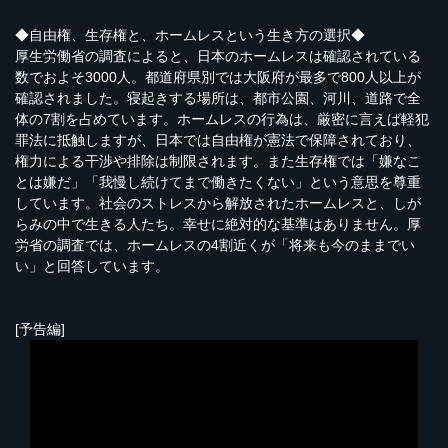
◆自由権、生存権と、ホームレスという生き方の選択◆
厚生労働省の調査によると、日本のホームレスは確認されている
数でおよそ3000人。都道府県別では大阪府が最多で800人以上が
確認されました。寝起きする場所は、都市公園、河川、道路で全
体の7割を占めています。ホームレスの行為は、厳密に言えば軽犯
罪法に抵触しますが、日本では自由権が憲法で保障されており、
権力による干渉や排除は制限されます。また生存権では「嫌なこ
とは嫌だ」「我慢し続けてまで働きたくない」という意思を尊重
しています。社会のストレスから解放されたホームレスと、しが
らみの中で生きる人たち。幸せに絶対的な基準はありません。厚
労省の調査では、ホームレスの4割近くが「将来も今のままでい
い」と回答しています。
[予告編]