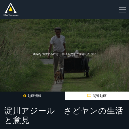
新
規
登
録
本編を視聴するには、視聴条件をご確認ください
動画情報
関連動画
淀川アジール さどヤンの生活
と意見