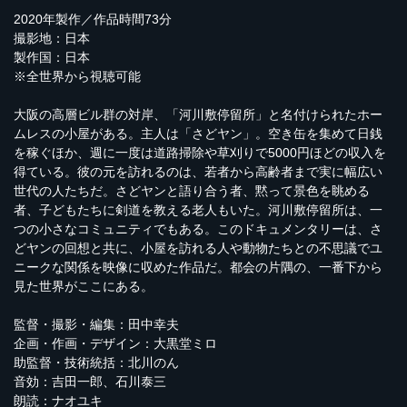
2020年製作／作品時間73分
撮影地：日本
製作国：日本
※全世界から視聴可能
大阪の高層ビル群の対岸、「河川敷停留所」と名付けられたホー
ムレスの小屋がある。主人は「さどヤン」。空き缶を集めて日銭
を稼ぐほか、週に一度は道路掃除や草刈りで5000円ほどの収入を
得ている。彼の元を訪れるのは、若者から高齢者まで実に幅広い
世代の人たちだ。さどヤンと語り合う者、黙って景色を眺める
者、子どもたちに剣道を教える老人もいた。河川敷停留所は、一
つの小さなコミュニティでもある。このドキュメンタリーは、さ
どヤンの回想と共に、小屋を訪れる人や動物たちとの不思議でユ
ニークな関係を映像に収めた作品だ。都会の片隅の、一番下から
見た世界がここにある。
監督・撮影・編集：田中幸夫
企画・作画・デザイン：大黒堂ミロ
助監督・技術統括：北川のん
音効：吉田一郎、石川泰三
朗読：ナオユキ