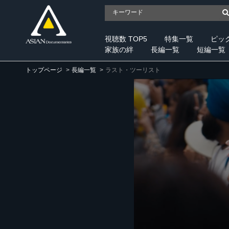
視聴数 TOP5
特集一覧
ピッ
家族の絆
長編一覧
短編一覧
トップページ
長編一覧
ラスト・ツーリスト