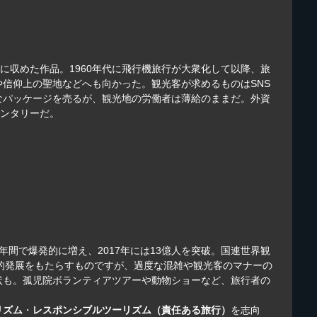
に収めた作品。1960年代に飛行機旅行が大衆化して以降、旅
信仰上の聖地などへも向かった。観光客が求めるものはSNS
なパッケージを売るが、観光地の労働者は薄給のままだ。外資
メンタリーだ。
十年間で爆発的に増え、2017年には13億人を突破。国連世界観
化的発展をもたらすものですが、過度な混雑や観光客のマナーの
状も。孤児院ボランティアツアーや動物ショーなど、旅行者の
リズム
・
レスポンシブルツーリズム（責任ある旅行）
を志向