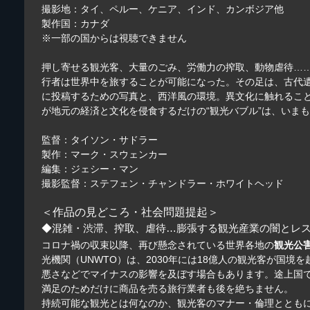
撮影地：タイ、ペルー、ケニア、インド、カンボジア他
製作国：カナダ
※一部の国からは視聴できません
押し寄せる観光客、大量のごみ、労働力の搾取、動物虐待……
行者は世界中を旅することが可能になった。その足は、古代
に投稿するための写真と、西洋風の環境。異文化に触れるこ
が地元の経済と文化を侵食するだけの“観光バブル”は、いま
監督：タイソン・サドラー
製作：マーク・スウェンカー
編集：ジェシー・マン
撮影監督：ステフェン・チャンドラー・ホワイトヘッド
＜作品の見どころ・社会問題提起＞
◆混雑・渋滞、搾取、虐待…膨張する観光産業の闇とレ
コロナ禍の収束以降、再び懸念されている世界各地の
観光公
光機関（UNWTO）は、2030年には18億人の観光客が
悪さなどでマイナスの影響を及ぼす場合もあります。途上国
満足のためだけに商品を売る旅行業者も後を絶ちません。
持続可能な観光とは何なのか、観光客のマナー・倫理ととも