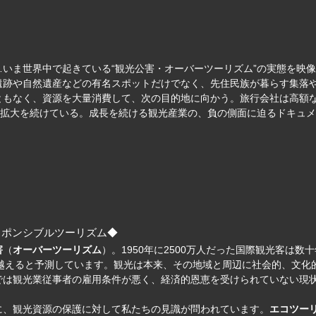
いま世界中で起きている“観光公害・オーバーツーリズム”の実態を映像
遺跡や自然遺産などの有名スポットだけでなく、先住民族が暮らす集落や
ともなく、資源を大量消費して、次の目的地に向かう。旅行会社は高額
も拡大を続けている。成長を続ける観光産業の、負の側面に迫るドキュ
スポンシブルツーリズム◆
害
（
オーバーツーリズム
）。1950年に2500万人だった国際観光客は数
国境を越えると予測しています。観光は本来、その地域と周辺に社会的、文
では観光業従事者の雇用条件が悪く、経済的恩恵を受けられていない現
に、観光資源の保護に対して私たちの見識が問われています。
エコツー