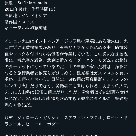
原題：Selfie Mountain
2019年製作／作品時間15分
撮影地：インドネシア
製作国：スイス
※全世界から視聴可能
イジェン火山はインドネシア・ジャワ島の東端にある活火山。火
口付近に硫黄採掘場があり、有害なガスが立ち込める中、防御装
置やマスクを付けない労働者が作業している。この劣悪な採掘現
場に、観光客が殺到。悲劇に群がる「ダークツーリズム」の格好
のターゲットになっているのだ。山の中腹の寂れた村は、深夜に
なると旅行業者と物売りがひしめく。観光客はガスマスクを買い
求め、山頂へと向かう。目的は、SNS用の写真撮影だ。カメラの
レンズは火口だけでなく、労働者にも向けられる。あまりの人気
ぶりに入山料は10倍に値上がりしたが、労働者はその恩恵を受け
られない。SNS時代の刺激を求めすぎる観光スタイルに、警鐘を
鳴らす作品だ。
取材：ジェローム・ガリシェ、ステファン・マテオ、ロイク・ド
ラクール、ピエール・ボダー