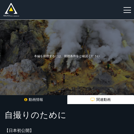
新
規
登
録
本編を視聴するには、視聴条件をご確認ください
動画情報
関連動画
自撮りのために
【日本初公開】