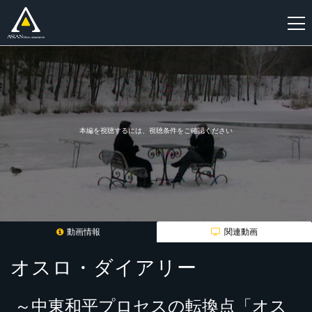
新
規
登
録
本編を視聴するには、視聴条件をご確認ください
動画情報
関連動画
オスロ・ダイアリー
～中東和平プロセスの転換点「オス