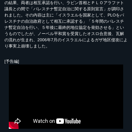
の結果、両者は相互承認を行い、ラビン首相とＰＬＯアラファト
議長との間で「パレスチナ暫定自治に関する原則宣言」が調印さ
れました。その内容は主に「イスラエルを国家として、PLOをパ
レスチナの自治政府として相互に承認する」「５年間のパレスチ
ナ暫定自治を行い、５年後に最終的地位協定を発効させる」とい
うものでしたが、ノーベル平和賞を受賞したオスロ合意後、瓦解
の流れが生まれ、2006年7月のイスラエルによるガザ地区侵攻によ
り事実上崩壊しました。
[予告編]