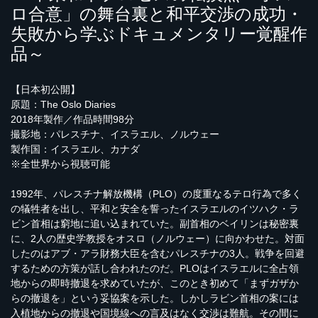
ロ合意」の舞台裏と和平交渉の成功・
失敗から学ぶドキュメンタリー覚醒作
品～
【日本初公開】
原題：The Oslo Diaries
2018年製作／作品時間98分
撮影地：パレスチナ、イスラエル、ノルウェー
製作国：イスラエル、カナダ
※全世界から視聴可能
1992年、パレスチナ解放機構（PLO）の度重なるテロ行為で多く
の犠牲者を出し、平和と安全を誓ったイスラエルのイツハク・ラ
ビン首相は窮地に追い込まれていた。副首相のベイリンは秘密裏
に、2人の歴史学教授をオスロ（ノルウェー）に向かわせた。対面
したのはアブ・アラ財務大臣を含むパレスチナの3人。戦争を回避
するための方策が話し合われたのだ。PLOはイスラエルに全占領
地からの即時撤退を求めていたが、このとき初めて「まずガザか
らの撤退を」という妥協案を示した。しかしラビン首相の案には
入植地からの撤退や国境線への言及はなく交渉は難航。その間に