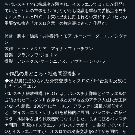
もパレスチナでは抗議者が殺され、イスラエルではテロが頻発し
ていた。互いの主張をぶつけながらも協議を重ねて妥協点を見出
すイスラエルとPLO。中東の歴史に刻まれる中東和平プロセスの
重要な転換点「オスロ合意」の舞台裏に迫った作品だ。
監督・脚本・編集・共同製作：モア･ルーシー、ダニエル･シヴァ
ン
製作：ヒラ・メダリア、アイナ・フィッチマン
音楽：フランソワ･ジョリン
撮影：アレックス･マージニアヌ、アヴナー･シャハフ
＜作品の見どころ・社会問題提起＞
◆秘密裏に進められた外交交渉とオスロの和平合意を反故に
したイスラエル
パレスチナ解放機構（PLO）は、パレスチナ難民とイスラエルに
占領されたヨルダン川西岸地域とガザ地区のアラブ人住民が主体
となった組織。1969年にヤーセル・アラファト議長が就任する
と、対イスラエル・ゲリラ戦を積極的に展開。パレスチナの反イ
スラエル闘争を担う代表機関になりました。長きに渡るパレスチ
ナ問題、両国のイスラエル・パレスチナ紛争ー。敵対していたPL
Oとイスラエルですが、オスロでの秘密交渉を92年から開始。そ