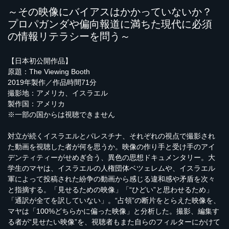
～その映像にバイアスはかかっていないか？
プロパガンダや偏向報道に満ちた現代に必須
の情報リテラシーを問う～
【日本初公開作品】
原題：The Viewing Booth
2019年製作／作品時間71分
撮影地：アメリカ、イスラエル
製作国：アメリカ
※一部の国からは視聴できません
対立が続くイスラエルとパレスチナ、それぞれの視点で撮影され
た動画を視聴した者が何を思うか。映像の作り手と受け手のアイ
デンティティーがせめぎ合う、異色の思想ドキュメンタリー。大
学生のマヤは、イスラエルの人権団体ベツェレムや、イスラエル
軍によって投稿された紛争の動画から感じる違和感や矛盾を次々
と指摘する。「見せるための映像」「“ひどい”と思わせるため」
「通訳が全てを訳していない」。“占領”の断片をとらえた映像を、
マヤは「100%どちらかに偏った映像」と分析した。撮影、編集す
る者が“見せたい映像”を、視聴者もまた自らのフィルターにかけて