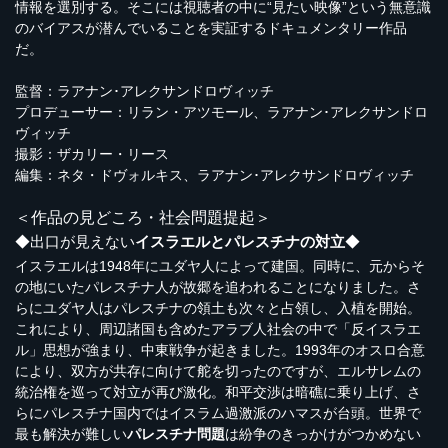
情報を選別する。そこには視聴者の中に“見たい映像”という無意識
のバイアスが潜んでいることを実証するドキュメンタリー作品
だ。
監督：ラアナン･アレクサンドロヴィッチ
プロデューサー：リラン・アツモール、ラアナン･アレクサンドロ
ヴィッチ
撮影：ザカリー・リース
編集：ネタ・ドヴォルキス、ラアナン･アレクサンドロヴィッチ
＜作品の見どころ・社会問題提起＞
◆出口が見えない
イスラエルとパレスチナの対立
◆
イスラエルは1948年にユダヤ人によって建国。同時に、元からそ
の地にいたパレスチナ人が故郷を追われることになりました。さ
らにユダヤ人はパレスチナの領土も次々と占領し、入植を開始。
これにより、周辺諸国も含めたアラブ人社会の中で「反イスラエ
ル」思想が強まり、中東戦争が起きました。1993年のオスロ合意
により、双方が共存に向けて舵を切ったのですが、エルサレムの
統治権を巡って対立が再び激化。和平交渉は暗礁に乗り上げ、さ
らにパレスチナ国内ではイスラム過激派のハマスが台頭。世界で
最も解決が難しい
パレスチナ問題
は紛争のきっかけがつかめない