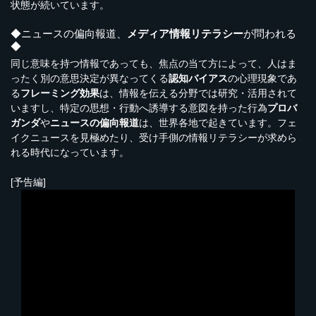
状態が続いています。
◆ニュースの偏向報道、
メディア情報リテラシー
が問われる
◆
同じ意味を持つ情報であっても、焦点の当て方によって、人はま
ったく別の意思決定が異なってくる
認知バイアス
の心理現象であ
る
フレーミング効果
は、情報を伝える分野では研究・活用されて
いますし、特定の思想・行動へ誘導する意図を持った行為
プロバ
ガンダ
や
ニュースの偏向報道
は、世界各地で起きています。フェ
イクニュースを見極めたり、受け手側の情報リテラシーが求めら
れる時代になっています。
[予告編]