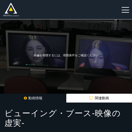
新
規
登
録
本編を視聴するには、視聴条件をご確認ください
動画情報
関連動画
ビューイング・ブース-映像の
虚実-