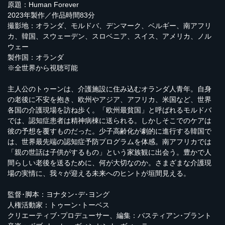
原題：Human Forever
2023年製作／作品時間83分
撮影地：オランダ、モルドバ、デンマーク、ベルギー、南アフリ
カ、韓国、スウェーデン、スロベニア、スイス、アメリカ、ノル
ウェー
製作国：オランダ
※全世界から視聴可能
主人公のトゥーンは、介護施設に住み込むオランダ人青年。自身
の老後に不安を抱き、欧州やアジア、アフリカ、米国など、世界
各国の介護現場を訪ね歩く。「欧州最貧国」と呼ばれるモルドバ
では、認知症患者は精神病棟に送られる。しかしそこでのケアは
彼の予想を覆すものだった。少子高齢化が劇的に進行する韓国で
は、世界最先端の認知症予防プログラムを体感。南アフリカでは
「親の世話は子供がするもの」という家族観に出会う。豊かで人
間らしい老後を送るために、何が大切なのか。さまざまな介護現
場の実情に、我々が迎える未来へのヒントが垣間見える。
監督･脚本：ヨナタン･デ･ヨング
人権活動家：トゥーン･トーベス
クリエーティブ･プロデューサー、編集：バスティアン･ブラント