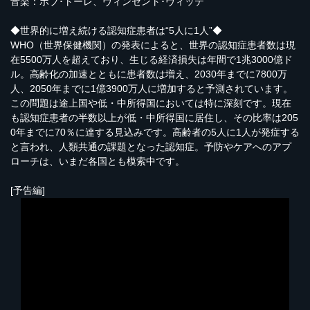
音楽：ボブ･トーレ、ヴィンセント･ヴィッテ
◆世界的に増え続ける認知症患者は“5人に1人”◆
WHO（世界保健機関）の発表によると、世界の認知症患者数は現
在5500万人を超えており、生じる経済損失は年間で1兆3000億ド
ル。高齢化の加速とともに患者数は増え、2030年までに7800万
人、2050年までに1億3900万人に増加すると予測されています。
この問題は途上国や低・中所得国においては特に深刻です。現在
も認知症患者の半数以上が低・中所得国に居住し、その比率は205
0年までに70％に達する見込みです。高齢者の5人に1人が発症する
と言われ、人類共通の課題となった認知症。予防やケアへのアプ
ローチは、いまだ各国とも模索中です。
[予告編]