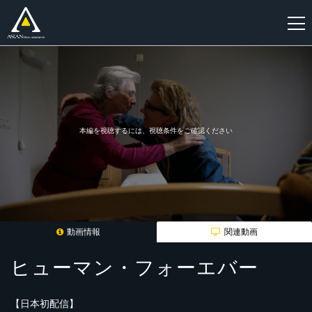
新
規
登
録
本編を視聴するには、視聴条件をご確認ください
動画情報
関連動画
ヒューマン・フォーエバー
【日本初配信】