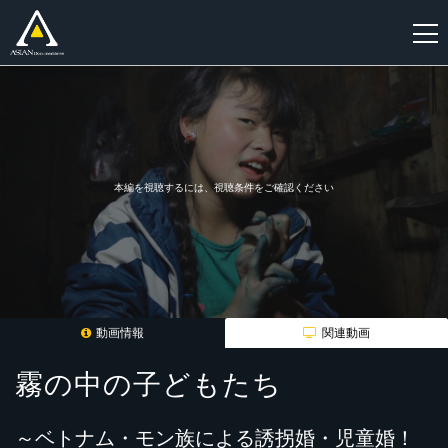
新
規
登
録
本編を視聴するには、視聴条件をご確認ください
動画情報
関連動画
霧の中の子どもたち
～ベトナム・モン族による誘拐婚・児童婚！