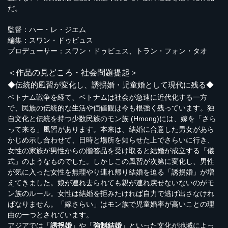
だ。
監督：ハー・レ・ジエム
編集：スワン・ドゥビュス
プロデューサー：スワン・ドゥビュス、トラン・フォン・タオ
＜作品の見どころ・社会問題提起＞
◆伝統的風習が変化し、誘拐婚・児童婚として現代に残る◆
ベトナム戦争を経て、ベトナムは社会が急速に近代化する一方
で、民族の伝統的な生活や価値観は今も根強く残っています。独
自文化と伝統を持つ少数民族のモン族 (Hmong)には、嫁を「さら
って来る」風習があります。本来は、結婚に合意した男女があら
かじめ示し合わせて、日時と場所を知らせた上でさらいに行き、
女性の家族が男性からの贈答品を受け取ると結婚が成立する「儀
式」のようなものでした。しかしこの風習が次第に変化し、男性
が気に入った女性を無理やり連れ帰り結婚を迫る「誘拐婚」が増
えてきました。娘が連れ去られても親が連れ戻せないないのがモ
ン族のルール。女性は結婚を拒みたければ自力で逃げ出さなけれ
ばなりません。「嫁さらい」はモン族で児童婚率が高いことの理
由の一つとされています。
アジアでは「
誘拐婚
」や「
強制結婚
」といった文化が地域によっ