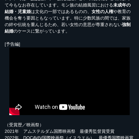
て今もなお存在しています。モン族の結婚風習における
未成年の
結婚・児童婚
は文化の一部ではあるものの、
女性の人権
や教育の
機会を奪う要因ともなっています。特に少数民族の間では、家族
の絆や伝統を重んじるため、若い女性の意思が尊重されない
強制
結婚
のケースに繋がっています。
[予告編]
（受賞歴／映画祭）
2021年 アムステルダム国際映画祭 最優秀監督賞受賞
2022年 DOCAVIV国際映画祭（イスラエル） 最優秀国際映画賞