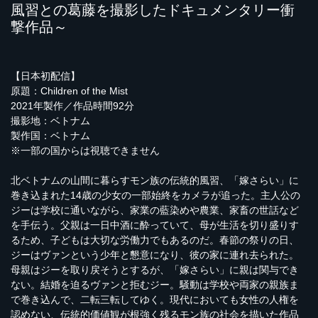
風習との葛藤を撮影したドキュメンタリー衝
撃作品～
【日本初配信】
原題：Children of the Mist
2021年製作／作品時間92分
撮影地：ベトナム
製作国：ベトナム
※一部の国からは視聴できません
北ベトナムの山間に暮らすモン族の伝統的風習、「嫁さらい」に
巻き込まれた14歳の少女の一部始終をカメラが追った。主人公の
ジーは学校に通いながら、家業の藍染めや農業、家畜の世話など
を手伝う。父親は一日中酒に酔っていて、母が生活を切り盛りす
るため、子どもは大切な労働力でもあるのだ。春節の祭りの日、
ジーはヴァンという少年と懇意になり、彼の家に連れ去られた。
母親はジーを取り戻そうとするが、「嫁さらい」に親は関与でき
ない。結婚を迫るヴァンと拒むジー。騒動は学校や両家の親族ま
で巻き込んで、二転三転してゆく。現代においても女性の人権を
認めない、伝統的価値観が根強く残るモン族の社会を描いた作品