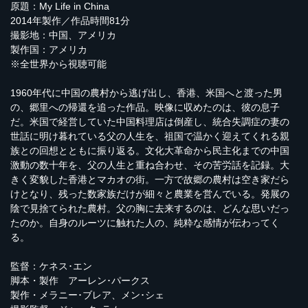
原題：My Life in China
2014年製作／作品時間81分
撮影地：中国、アメリカ
製作国：アメリカ
※全世界から視聴可能
1960年代に中国の農村から逃げ出し、香港、米国へと渡った男
の、郷里への帰還を追った作品。映像に収めたのは、彼の息子
だ。米国で経営していた中国料理店は倒産し、統合失調症の妻の
世話に明け暮れている父の人生を、祖国で温かく迎えてくれる親
族との回想とともに振り返る。文化大革命から民主化までの中国
激動の数十年を、父の人生と重ね合わせ、その苦労話を記録。大
きく変貌した香港とマカオの街。一方で故郷の農村は空き家だら
けとなり、残った数家族だけが細々と農業を営んでいる。発展の
陰で見捨てられた農村。父の胸に去来するのは、どんな思いだっ
たのか。自身のルーツに触れた人の、純粋な感情が伝わってく
る。
監督：ケネス･エン
脚本・製作 アーレン･パークス
製作・メラニー･ブレア、メン･シェ