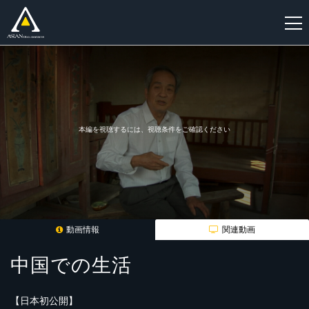
新
規
登
録
本編を視聴するには、視聴条件をご確認ください
動画情報
関連動画
中国での生活
【日本初公開】