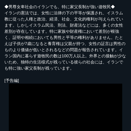
◆男尊女卑社会のイランでも、特に家父長制が強い遊牧民◆
イランの憲法では、女性に法律の下の平等が保護され、イスラム
教に従った人権と政治、経済、社会、文化的権利が与えられてい
ます。しかしイスラム民法、刑法、財産法などには、多くの女性
差別が存在しています。特に家族や財産権において差別が根強
く、証明や相続においても男性と平等の権利がありません。たと
えば子供が7歳になると養育権は父親が持つ、女性の証言は男性の
ものより価値が低いとされるなどの問題が報告されています。イ
ラン国内に暮らす遊牧民の数は100万人以上。外界との接触が少な
いため、独特の生活様式が残っている彼らの社会には、イランで
も特に強い家父長制が残っています。
[予告編]