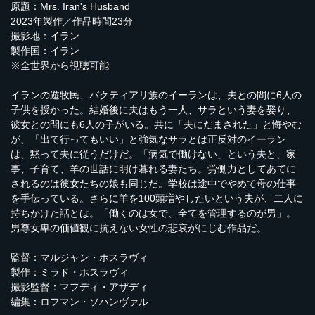
原題：Mrs. Iran's Husband
2023年製作／作品時間23分
撮影地：イラン
製作国：イラン
※全世界から視聴可能
イランの遊牧民、バクティアリ族のイーランは、夫との間に6人の
子供を授かった。結婚後に夫はもう一人、サラという妻を娶り、
彼女との間にも6人の子がいる。共に「夫にだまされた」と悔やむ
が、「出て行ってもいい」と強気なサラとは正反対のイーラン
は、黙って夫に従うだけだ。「病気で働けない」という夫と、家
事、子育て、羊の世話に明け暮れる妻たち。労働力としてあてに
されるのは彼女たちの娘も同じだ。学校は途中でやめて母の仕事
を手伝っている。さらに羊を100頭増やしたいという夫が、二人に
持ちかけた話とは。「働くのは女で、全てを管理するのが男」。
男尊女卑の価値観に抗えない女性の悲哀がにじむ作品だ。
監督：マルジャン・ホスラヴィ
製作：ミラド・ホスラヴィ
撮影監督：マフディ・アザディ
編集：ロフマン・ソハンヴァル