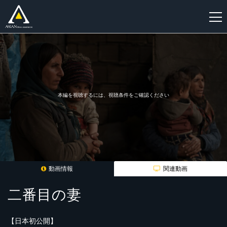
新
規
登
録
本編を視聴するには、視聴条件をご確認ください
動画情報
関連動画
二番目の妻
【日本初公開】