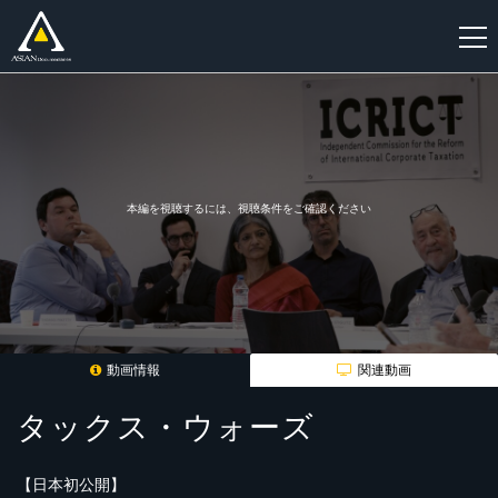
新
規
登
録
本編を視聴するには、視聴条件をご確認ください
動画情報
関連動画
タックス・ウォーズ
【日本初公開】