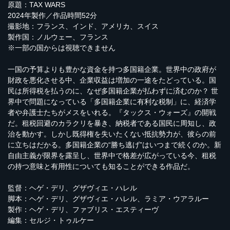
原題：TAX WARS
2024年製作／作品時間52分
撮影地：フランス、インド、アメリカ、スイス
製作国：ノルウェー、フランス
※一部の国からは視聴できません
一国の予算よりも豊かな資金を持つ多国籍企業。世界中の政府が
財政を悪化させる中、企業収益は増加の一途をたどっている。国
民は所得税を払うのに、なぜ多国籍企業が払わずに済むのか？ 世
界中で問題になっている「多国籍企業に有利な税制」に、経済学
者や弁護士たちがメスをいれる。『タックス・ウォーズ』の開戦
だ。租税回避のカラクリを暴き、納税者である国民に周知し、政
治を動かす。しかし既得権を失いたくない抵抗勢力が、彼らの前
に立ちはだかる。多国籍企業の“勝ち逃げ”はいつまで続くのか。新
自由主義が限界を露呈し、世界中で格差が広がっている今、租税
の持つ意味と有用性についても知ることができる作品だ。
監督：ヘゲ・デリ、グザヴィエ・ハレル
脚本：ヘゲ・デリ、グザヴィエ・ハレル、ラミア・ウアラルー
製作：ヘゲ・デリ、ファブリス・エスティーヴ
編集：セルジ・トゥルケー