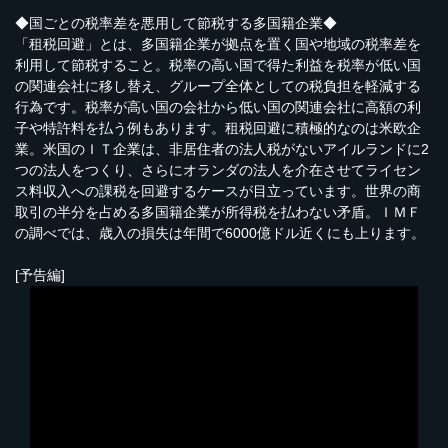
◆国ごとの税率差を悪用して節税する多国籍企業◆
「租税回避」とは、多国籍企業が拠点を置く国や地域の税率差を
利用して節税すること。税率の高い国で得た利益を税率が低い国
の関連会社に移し替え、グループ全体としての税負担を軽減する
行為です。税率が高い国の会社から低い国の関連会社に高額の利
子や特許料を払う例もあります。租税回避に積極的なのは米欧企
業。米国のＩＴ企業は、非居住者の法人税がないアイルランドに2
つの法人をつくり、さらにオランダの法人を介在させてライセン
ス料収入への課税を回避するケースが目立っています。世界の商
取引の半分を占める多国籍企業が所得税を払わない矛盾。ＩＭＦ
の調べでは、歳入の損失は年間で6000億ドル近くにも上ります。
[予告編]