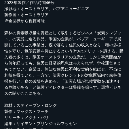
2023年製作／作品時間46分
撮影地：オーストラリア、パプアニューギニア
製作国：オーストラリア
※全世界から視聴可能
森林の炭素吸収量を資産として取引するビジネス「炭素クレジッ
ト」の実態に迫る作品。米国の企業が、パプアニューギニアで展
開しているこの事業は、森で暮らす住民の収入となり、種の多様
性を守り、気候変動を抑止するという3つのメリットを訴える。購
入者の多くは、隣国オーストラリアの企業だ。しかし事業開始か
ら何年経っても、住民に経済的恩恵は与えられず、学校運営さえ
もできない。企業は、無知な住民に不利な契約を結ばせ、不当に
利益を得ていた。一方で、炭素クレジットの対象区域内で森林伐
採を行い、森の破壊を進める。「炭素市場が気候変動を加速させ
る危険がある」と気候ディレクターは警鐘を鳴らす。環境ビジネ
スの闇がここにある。
取材：スティーブン・ロング
製作：マックス・マーチ
リサーチ：メグナ・バリ
編集：サイモン・ブリンジョルフッセン