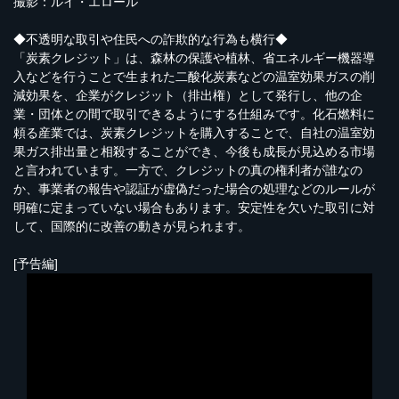
撮影：ルイ・エロール
◆不透明な取引や住民への詐欺的な行為も横行◆
「炭素クレジット」は、森林の保護や植林、省エネルギー機器導
入などを行うことで生まれた二酸化炭素などの温室効果ガスの削
減効果を、企業がクレジット（排出権）として発行し、他の企
業・団体との間で取引できるようにする仕組みです。化石燃料に
頼る産業では、炭素クレジットを購入することで、自社の温室効
果ガス排出量と相殺することができ、今後も成長が見込める市場
と言われています。一方で、クレジットの真の権利者が誰なの
か、事業者の報告や認証が虚偽だった場合の処理などのルールが
明確に定まっていない場合もあります。安定性を欠いた取引に対
して、国際的に改善の動きが見られます。
[予告編]