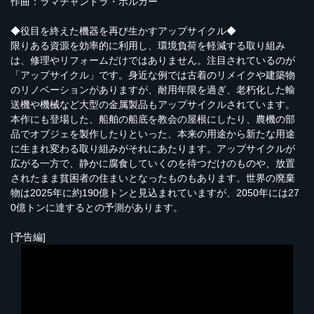
作曲：ラマチャンドラ・ボルカー
◆役目を終えた機器を再び生かすアップサイクル◆
限りある資源を効率的に利用し、環境負荷を軽減する取り組み
は、修理やリフォームだけではありません。注目されているのが
「アップサイクル」です。身近な例では古着のリメイクや建築物
のリノベーションがありますが、耐用年限を過ぎ、老朽化した輸
送機や機械など大型の金属製品もアップサイクルされています。
本作にも登場した、船舶の船底を教会の屋根にしたり、農機の部
品でオブジェを製作したりといった、本来の用途から新たな用途
に生まれ変わる取り組みがそれにあたります。アップサイクルが
広がる一方で、静かに腐食していくのを待つだけのものや、放置
されたまま貧困者の住まいとなったものもあります。世界の廃棄
物は2025年に約190億トンと見込まれていますが、2050年には27
0億トンに達するとの予測があります。
[予告編]