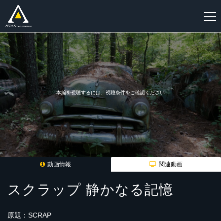
新
規
登
録
本編を視聴するには、視聴条件をご確認ください
動画情報
関連動画
スクラップ 静かなる記憶
原題：SCRAP