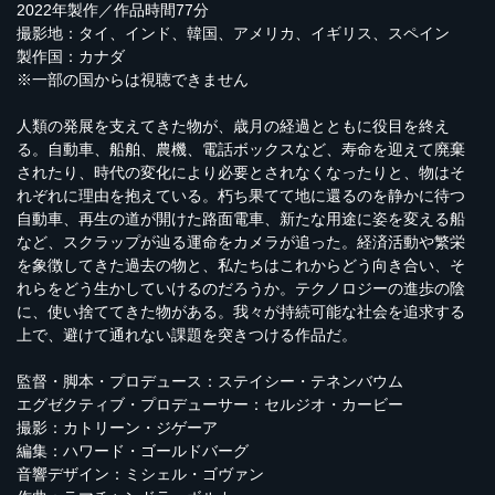
2022年製作／作品時間77分
撮影地：タイ、インド、韓国、アメリカ、イギリス、スペイン
製作国：カナダ
※一部の国からは視聴できません
人類の発展を支えてきた物が、歳月の経過とともに役目を終え
る。自動車、船舶、農機、電話ボックスなど、寿命を迎えて廃棄
されたり、時代の変化により必要とされなくなったりと、物はそ
れぞれに理由を抱えている。朽ち果てて地に還るのを静かに待つ
自動車、再生の道が開けた路面電車、新たな用途に姿を変える船
など、スクラップが辿る運命をカメラが追った。経済活動や繁栄
を象徴してきた過去の物と、私たちはこれからどう向き合い、そ
れらをどう生かしていけるのだろうか。テクノロジーの進歩の陰
に、使い捨ててきた物がある。我々が持続可能な社会を追求する
上で、避けて通れない課題を突きつける作品だ。
監督・脚本・プロデュース：ステイシー・テネンバウム
エグゼクティブ・プロデューサー：セルジオ・カービー
撮影：カトリーン・ジゲーア
編集：ハワード・ゴールドバーグ
音響デザイン：ミシェル・ゴヴァン