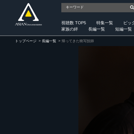
視聴数 TOP5
特集一覧
ピッ
家族の絆
長編一覧
短編一覧
トップページ
長編一覧
帰ってきた映写技師