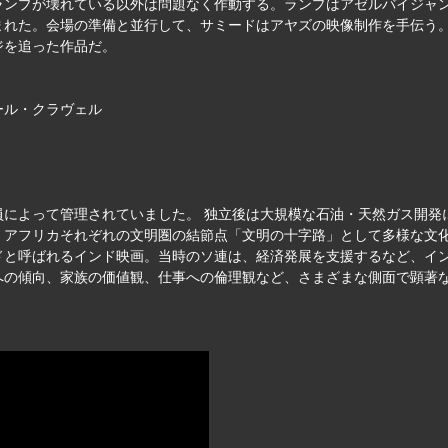
ランプが壊れている以外は問題なく作動する。ランプはアゼルバイジャ
まれた。会場の準備と並行して、サミードはアヤズの映像制作を手伝う
ジを追った作品だ。
ール・クラヴェル
員によって管理されていました。 独立後は大規模な石油・天然ガス開発
、アフリカそれぞれの文明圏の結節点「文明の十字路」として多様な文
ドと呼ばれるインド映画。当時のソ連は、経済発展を支援するなど、イ
への傾向、家族の価値観、仕事への倫理観など、さまざまな側面で顕著