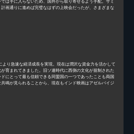
ンでは手に入らないため、国外から取り寄せるよう手配。サミ
。計画通りに進めば完璧なはずの上映会だったが、さまざまな
により急速な経済成長を実現。現在は潤沢な資金力を活かして
化が育まれてきました。旧ソ連時代に西側の文化が規制された
ンドにとって最も信頼できる同盟国の一つであったことも両国
な共鳴が見られることから、現在もインド映画はアゼルバイジ