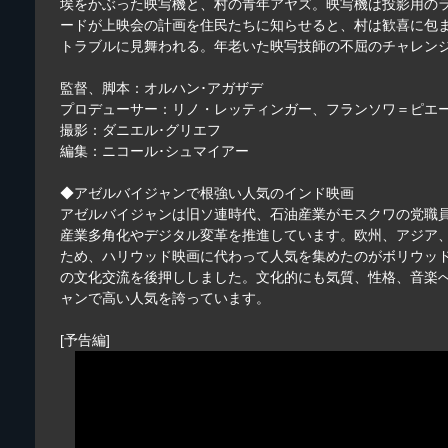
埃をかぶった映写機と、村の青年アヤズ。映写機は投影用の
ードが上映会の計画を住民たちに知らせると、村は歓喜に包
トラブルに見舞われる。年老いた映写技師の不屈のチャレン
監督、脚本：オルハン･アガザデ
プロデューサー：リノ・レッティンガー、フランソワ＝ピエ
撮影：ダニエル･グリエフ
編集：ニコール･シュマイアー
◆アゼルバイジャンで根強い人気のインド映画
アゼルバイジャンは旧ソ連時代、石油産業がモスクワの党職
産業多角化やデジタル変革を推進しています。欧州、アジア
ため、ハリウッド映画に代わって人気を集めたのがボリウッ
の文化交流を後押ししました。文化的にも気質、性格、音楽
ャンで高い人気を誇っています。
[予告編]