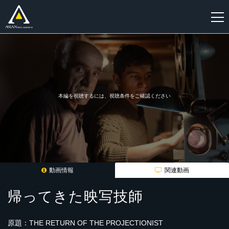
新
規
登
録
本編を視聴するには、視聴条件をご確認ください
動画情報
関連動画
帰ってきた映写技師
原題：THE RETURN OF THE PROJECTIONIST