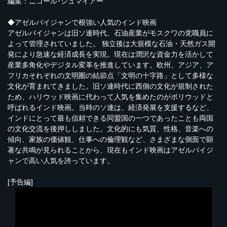
編集：ニコール･シュマイアー
◆アゼルバイジャンで根強い人気のインド映画
アゼルバイジャンは旧ソ連時代、石油産業がモスクワの党職員に
よって管理されていました。 独立後は大規模な石油・天然ガス開
発により急速な経済成長を実現。現在は潤沢な資金力を活かして
産業多角化やデジタル変革を推進しています。欧州、アジア、ア
フリカそれぞれの文明圏の結節点「文明の十字路」として多様な
文化が育まれてきました。旧ソ連時代に西側の文化が規制された
ため、ハリウッド映画に代わって人気を集めたのがボリウッドと
呼ばれるインド映画。当時のソ連は、経済発展を支援するなど、
インドにとって最も信頼できる同盟国の一つであったことも両国
の文化交流を後押ししました。文化的にも気質、性格、音楽への
傾向、家族の価値観、仕事への倫理観など、さまざまな側面で顕
著な共鳴が見られることから、現在もインド映画はアゼルバイジ
ャンで高い人気を誇っています。
[予告編]