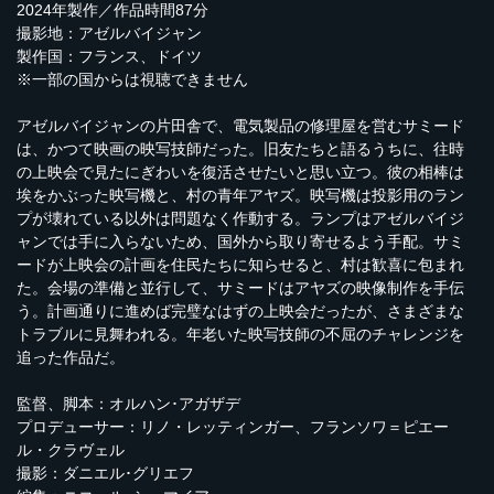
2024年製作／作品時間87分
撮影地：アゼルバイジャン
製作国：フランス、ドイツ
※一部の国からは視聴できません
アゼルバイジャンの片田舎で、電気製品の修理屋を営むサミード
は、かつて映画の映写技師だった。旧友たちと語るうちに、往時
の上映会で見たにぎわいを復活させたいと思い立つ。彼の相棒は
埃をかぶった映写機と、村の青年アヤズ。映写機は投影用のラン
プが壊れている以外は問題なく作動する。ランプはアゼルバイジ
ャンでは手に入らないため、国外から取り寄せるよう手配。サミ
ードが上映会の計画を住民たちに知らせると、村は歓喜に包まれ
た。会場の準備と並行して、サミードはアヤズの映像制作を手伝
う。計画通りに進めば完璧なはずの上映会だったが、さまざまな
トラブルに見舞われる。年老いた映写技師の不屈のチャレンジを
追った作品だ。
監督、脚本：オルハン･アガザデ
プロデューサー：リノ・レッティンガー、フランソワ＝ピエー
ル・クラヴェル
撮影：ダニエル･グリエフ