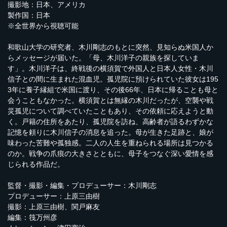
撮影地：日本、アメリカ
製作国：日本
※全世界から視聴可能
和歌山大学の研究者、木川剛志のもとに突然、見知らぬ米国人か
らメッセージが届いた。「母、木川洋子の親族を探していま
す」。木川洋子は、終戦後の横須賀で外国人と日本人女性・木川
信子との間に生まれた混血児。孤児院に預けられていた彼女は195
3年に養子縁組で米国に渡り、その後66年、日本に帰ることも母と
会うこともなかった。横須賀とは無縁の木川だったが、空襲や戦
災孤児について調べていたこともあり、その依頼に応えようと動
く。戸籍の住所をあたり、孤児院を訪ね、高齢者が語るわずかな
記憶を頼りに木川信子の消息を追った。母が生きた足跡と、娘が
味わった苦難や孤独感。二人の人生を重ねられる場所は見つかる
のか。戦争の爪痕の大きさとともに、母子をつなぐ深い愛情を感
じられる作品だ。
監督・撮影・編集・プロデューサー：木川剛志
プロデューサー：上原三由樹
撮影：上原三由樹、関戸麻友
編集：筏万州彦