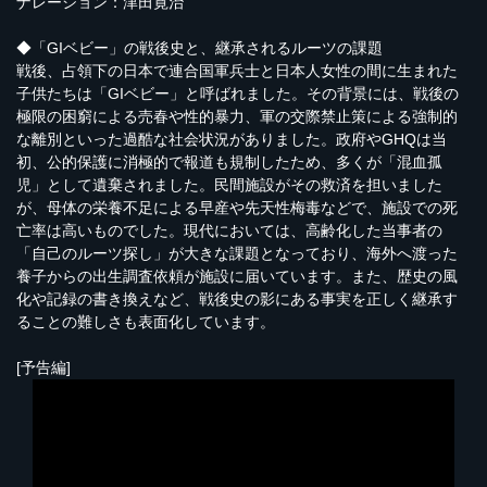
ナレーション：津田寛治
◆「GIベビー」の戦後史と、継承されるルーツの課題
戦後、占領下の日本で連合国軍兵士と日本人女性の間に生まれた
子供たちは「GIベビー」と呼ばれました。その背景には、戦後の
極限の困窮による売春や性的暴力、軍の交際禁止策による強制的
な離別といった過酷な社会状況がありました。政府やGHQは当
初、公的保護に消極的で報道も規制したため、多くが「混血孤
児」として遺棄されました。民間施設がその救済を担いました
が、母体の栄養不足による早産や先天性梅毒などで、施設での死
亡率は高いものでした。現代においては、高齢化した当事者の
「自己のルーツ探し」が大きな課題となっており、海外へ渡った
養子からの出生調査依頼が施設に届いています。また、歴史の風
化や記録の書き換えなど、戦後史の影にある事実を正しく継承す
ることの難しさも表面化しています。
[予告編]