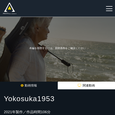
新
規
登
録
本編を視聴するには、視聴条件をご確認ください
動画情報
関連動画
Yokosuka1953
2021年製作／作品時間106分