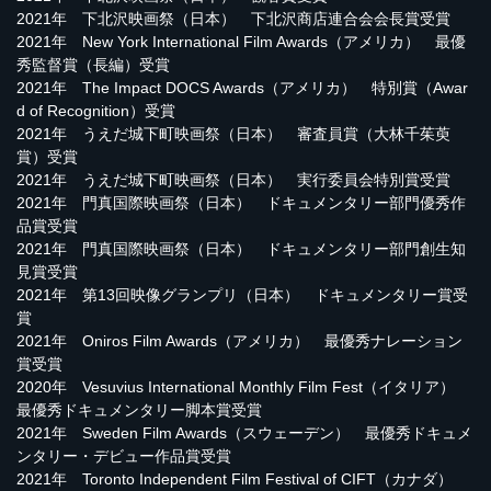
2021年 下北沢映画祭（日本） 下北沢商店連合会会長賞受賞
2021年 New York International Film Awards（アメリカ） 最優
秀監督賞（長編）受賞
2021年 The Impact DOCS Awards（アメリカ） 特別賞（Awar
d of Recognition）受賞
2021年 うえだ城下町映画祭（日本） 審査員賞（大林千茱萸
賞）受賞
2021年 うえだ城下町映画祭（日本） 実行委員会特別賞受賞
2021年 門真国際映画祭（日本） ドキュメンタリー部門優秀作
品賞受賞
2021年 門真国際映画祭（日本） ドキュメンタリー部門創生知
見賞受賞
2021年 第13回映像グランプリ（日本） ドキュメンタリー賞受
賞
2021年 Oniros Film Awards（アメリカ） 最優秀ナレーション
賞受賞
2020年 Vesuvius International Monthly Film Fest（イタリア）
最優秀ドキュメンタリー脚本賞受賞
2021年 Sweden Film Awards（スウェーデン） 最優秀ドキュメ
ンタリー・デビュー作品賞受賞
2021年 Toronto Independent Film Festival of CIFT（カナダ）