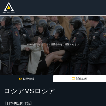
新
規
登
録
本編を視聴するには、視聴条件をご確認ください
動画情報
関連動画
ロシアVSロシア
【日本初公開作品】