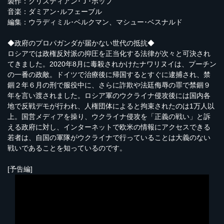
製作：クリスティアン･Ｊ･ポップ
音楽：ダミアン･ルフェーブル
編集：ウラディミル･ベルクマン、マシュー･ベスナルド
◆政府のプロパガンダが届かない世代の抵抗◆
ロシアでは政権反対派の抑圧を正当化する法律が次々と可決され
てきました。2020年8月に毒殺されかけたナワリヌイは、プーチン
の一番の政敵。ドイツで治療後に帰国するとすぐに逮捕され、禁
錮２年６月の刑で服役中に、さらに詐欺や法廷侮辱の罪で禁錮９
年を言い渡されました。ロシア軍のウクライナ侵攻後には国内各
地で反戦デモが行われ、人権団体によると拘束されたのは1万人以
上。国営メディアを操り、ウクライナ侵攻を「正義の戦い」と訴
える政府に対し、インターネットで欧米の情報にアクセスできる
若者は、自国の軍隊がウクライナで行っていることは大義のない
戦いであることを知っているのです。
[予告編]