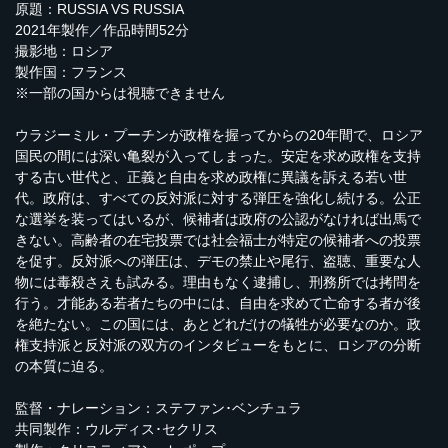
原題：RUSSIA VS RUSSIA
2021年製作／作品時間52分
撮影地：ロシア
製作国：フランス
※一部の国からは視聴できません
ウラジーミル・プーチンが政権を握ってからの20年間で、ロシア
国民の間には深い亀裂が入ってしまった。安定を求め政権を支持
する古い世代と、正義と自由を求め政権に異議を訴える若い世
代。政府は、すべての反対派に対する弾圧を強化し続ける。公正
な選挙を装ってはいるが、候補者は政府の公認がなければ出馬で
きない。高齢者の在宅投票では社会福士が特定の候補者への投票
を促す。反対派への弾圧は、デモの禁止や尾行、盗聴、重要な人
物には毒殺さえも試みる。理由もなく逮捕し、刑務所では拷問を
行う。才能ある若者たちの中には、自由を求めて亡命する者が後
を絶たない。この国には、あとどれだけの犠牲が必要なのか。政
権支持派と反対派の双方のインタビューをもとに、ロシアの分断
の本質に迫る。
監督・ナレーション：ステファン･ベンチュラ
共同製作：ウルディス･セクリス