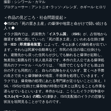
撮影：シンワール・カマル
プロデューサー：アントニオ･ラッソ･メレンダ、ホギール･ヒロリ
＜作品の見どころ・社会問題提起＞
◆ISISの「死の置き土産」の爆弾や地雷と命がけで闘い続ける
人々◆
イラク国内では、武装勢力「
イスラム国
」（
ISIS
）が、占領地から
撤退する際に残していった「死の置き土産」といわれる仕掛け爆
弾・
IED
（
即席爆発装置
）によって、今なお多くの犠牲者が出てい
ます。それらは民家や自動車など、市民の生活の場に仕掛けら
れ、避難先から戻った住民らが少しでも触れると爆弾が起動し、
無差別に殺戮を行う非人道兵器です。本作の主人公である爆弾処
理兵のファーケル・ベルワリは、「地雷で亡くなる子ども達は自
分の子ども同然だ」と、自らの危険をかえりみず、驚くべき手際
の良さで次々と爆弾解体や地雷、不発弾を処理していきます。イ
ラクでは、爆発物の処理にあたる専門家が足りないことに加え、I
SIL・ISISが仕掛けた爆発物の特徴が従来とは異なることも作業を
遅らせているといいます。本作からは、こうしたイラク戦争後や
モスル(モースル）の戦い
の凄惨さ、ISIS支配後のイラクの悲惨な
状況を垣間見ることができるのです。