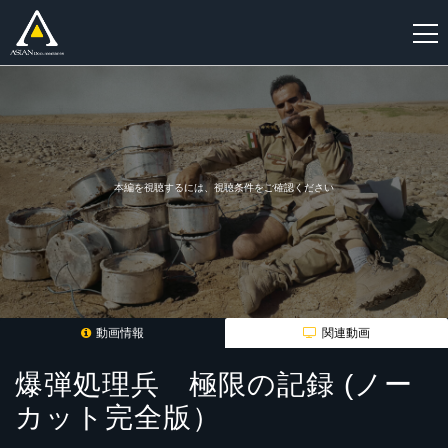
新
規
登
録
本編を視聴するには、視聴条件をご確認ください
動画情報
関連動画
爆弾処理兵 極限の記録 (ノー
カット完全版）