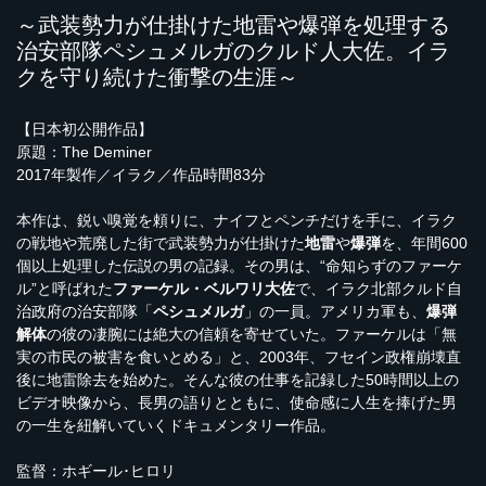
～武装勢力が仕掛けた地雷や爆弾を処理する
治安部隊ペシュメルガのクルド人大佐。イラ
クを守り続けた衝撃の生涯～
【日本初公開作品】
原題：The Deminer
2017年製作／イラク／作品時間83分
本作は、鋭い嗅覚を頼りに、ナイフとペンチだけを手に、イラク
の戦地や荒廃した街で武装勢力が仕掛けた
地雷
や
爆弾
を、年間600
個以上処理した伝説の男の記録。その男は、“命知らずのファーケ
ル”と呼ばれた
ファーケル・ベルワリ大佐
で、イラク北部クルド自
治政府の治安部隊「
ペシュメルガ
」の一員。アメリカ軍も、
爆弾
解体
の彼の凄腕には絶大の信頼を寄せていた。ファーケルは「無
実の市民の被害を食いとめる」と、2003年、フセイン政権崩壊直
後に地雷除去を始めた。そんな彼の仕事を記録した50時間以上の
ビデオ映像から、長男の語りとともに、使命感に人生を捧げた男
の一生を紐解いていくドキュメンタリー作品。
監督：ホギール･ヒロリ