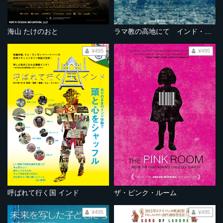
海山 たけのおと
ラマ教の高地にて インド・ラダックの旅
¥495
¥495
呼ばれて行く国 インド
ザ・ピンク・ルーム
¥495
¥495