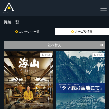
長編一覧
新
規
コンテンツ一覧
カテゴリ情報
登
録
並べ替え
¥495
¥495