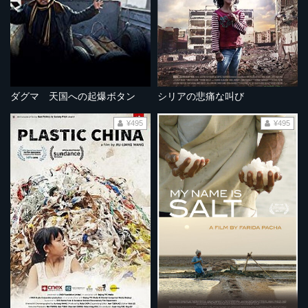
ダグマ 天国への起爆ボタン
シリアの悲痛な叫び
¥495
¥495