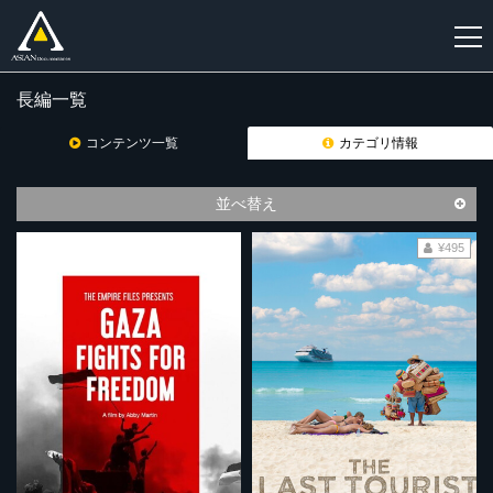
長編一覧
新
規
コンテンツ一覧
カテゴリ情報
登
録
並べ替え
¥495