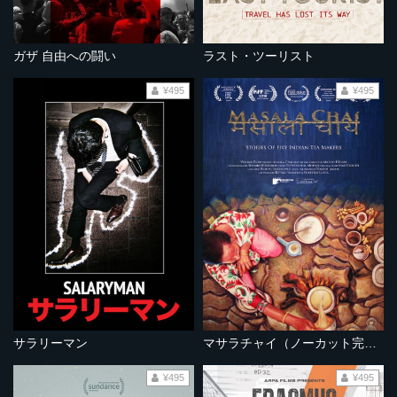
ガザ 自由への闘い
ラスト・ツーリスト
¥495
¥495
サラリーマン
マサラチャイ（ノーカット完全版）
¥495
¥495