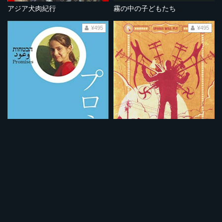
アジア犬肉紀行
霧の中の子どもたち
¥495
¥495
プロミス
街角の盗電師
¥495
¥495