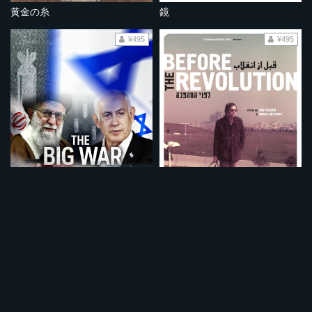
黄金の糸
鏡
¥495
¥495
大戦争 イスラエルVSイラン
革命前夜 イラン人とイスラエル人
¥495
¥495