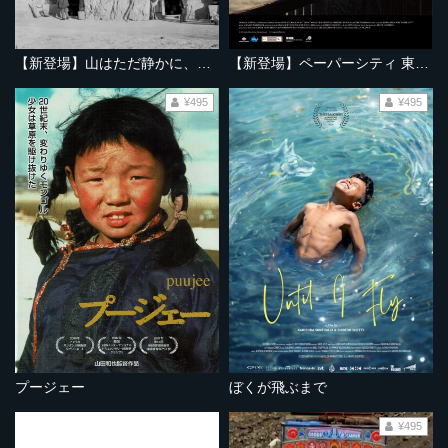
【新登場】山はただ静かに、ふたりを隔てて
【新登場】ペーパーシティ 東京大空襲の記憶
¥495
¥495
プージェー
ぼくが飛ぶまで
¥495