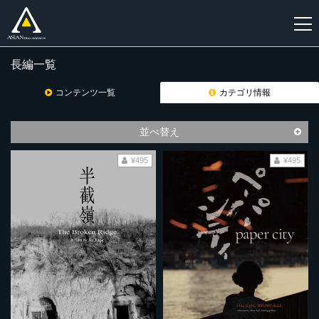
長編一覧
新
規
コンテンツ一覧
カテゴリ情報
登
録
並べ替え
¥495
¥495