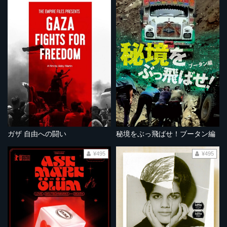
ガザ 自由への闘い
秘境をぶっ飛ばせ！ブータン編
¥495
¥495