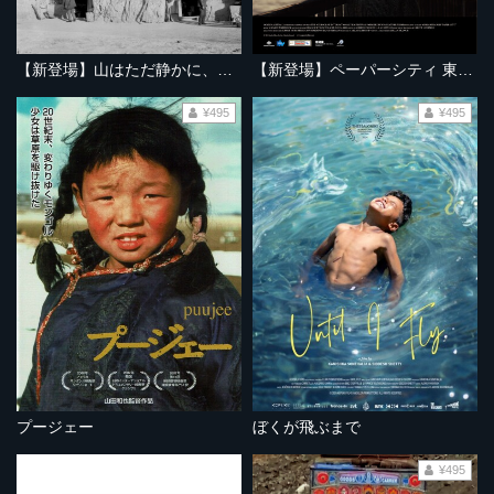
【新登場】山はただ静かに、ふたりを隔てて
【新登場】ペーパーシティ 東京大空襲の記憶
¥495
¥495
プージェー
ぼくが飛ぶまで
¥495