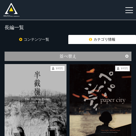
長編一覧
新
規
コンテンツ一覧
カテゴリ情報
登
録
並べ替え
¥495
¥495