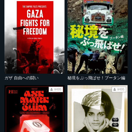
ガザ 自由への闘い
秘境をぶっ飛ばせ！ブータン編
¥495
¥495