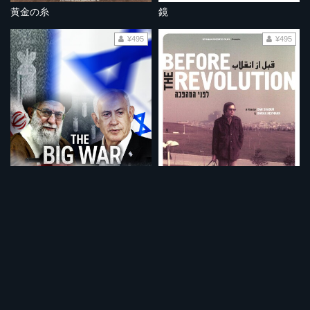
黄金の糸
鏡
¥495
¥495
大戦争 イスラエルVSイラン
革命前夜 イラン人とイスラエル人
¥495
¥495