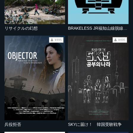
リサイクルの幻想
BRAKELESS JR福知山線脱線事故
¥495
¥495
兵役拒否
SKYに届け！ 韓国受験戦争