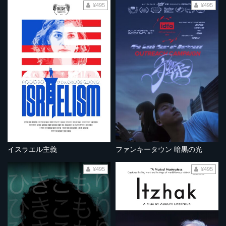
¥495
¥495
イスラエル主義
ファンキータウン 暗黒の光
¥495
¥495