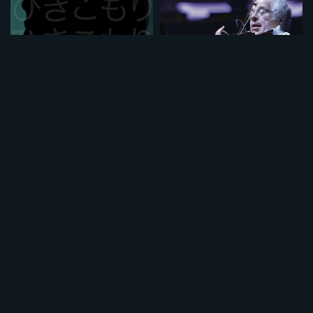
HIKIKOMORI フランス・日本
イツァーク 天才バイオリニストの歩み 《ノーカット完全版》
¥495
¥495