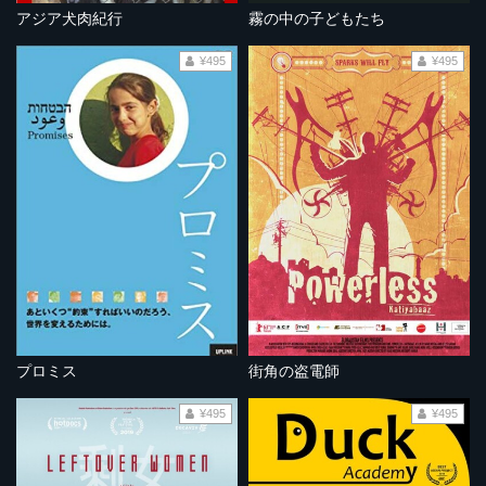
アジア犬肉紀行
霧の中の子どもたち
¥495
¥495
プロミス
街角の盗電師
¥495
¥495