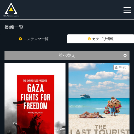
長編一覧
新
規
コンテンツ一覧
カテゴリ情報
登
録
並べ替え
¥495