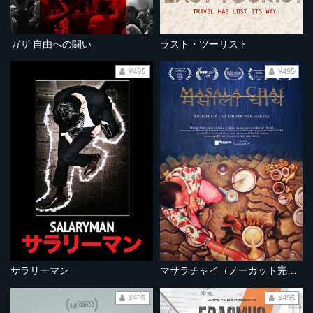
ガザ 自由への闘い
ラスト・ツーリスト
¥495
¥495
サラリーマン
マサラチャイ（ノーカット完全版）
¥495
¥495