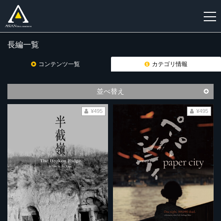
長編一覧
新
規
コンテンツ一覧
カテゴリ情報
登
録
並べ替え
¥495
¥495