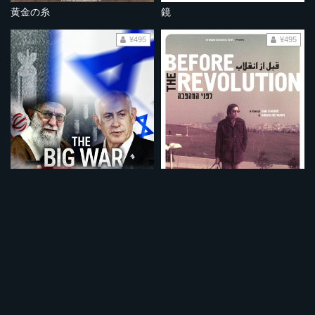
黄金の糸
鏡
¥495
¥495
大戦争 イスラエルVSイラン
革命前夜 イラン人とイスラエル人
¥495
¥495