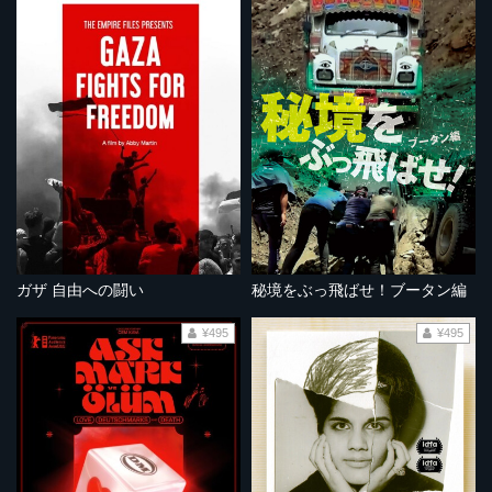
ガザ 自由への闘い
秘境をぶっ飛ばせ！ブータン編
¥495
¥495