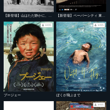
【新登場】山はただ静かに、ふたりを隔てて
【新登場】ペーパーシティ 東京大空襲の記憶
¥495
¥495
プージェー
ぼくが飛ぶまで
¥495