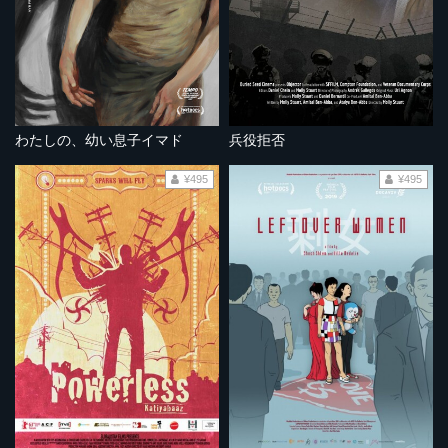
わたしの、幼い息子イマド
兵役拒否
¥495
¥495