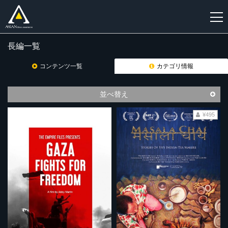
長編一覧
新
規
コンテンツ一覧
カテゴリ情報
登
録
並べ替え
¥495