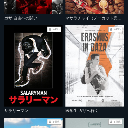
ガザ 自由への闘い
マサラチャイ（ノーカット完全版）
¥495
¥495
サラリーマン
医学生 ガザへ行く
¥495
¥495