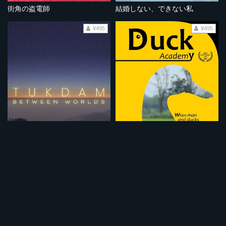
街角の盗電師
結婚しない、できない私
¥495
¥495
トゥクダム 生と死の境界
ダック・アカデミー
¥495
¥495