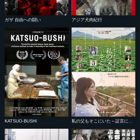
ガザ 自由への闘い
アジア犬肉紀行
KATSUO-BUSHI
私の父もそこにいた～証言によるベトナム残留日本兵の存在～