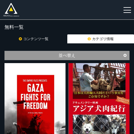
無料一覧
新
規
コンテンツ一覧
カテゴリ情報
登
録
並べ替え