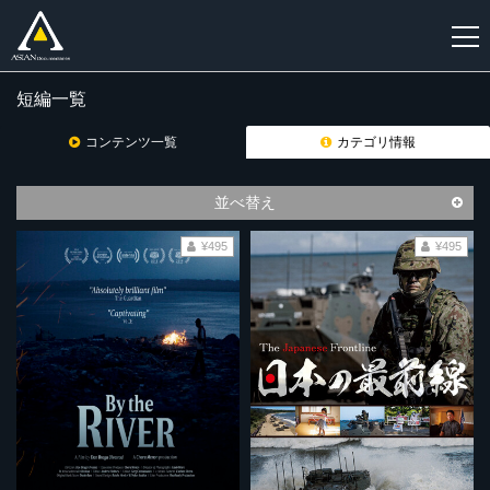
短編一覧
新
規
コンテンツ一覧
カテゴリ情報
登
録
並べ替え
¥495
¥495