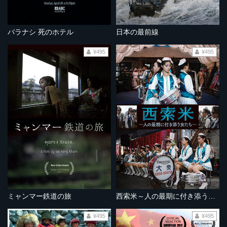
バラナシ 死のホテル
日本の最前線
¥495
¥495
ミャンマー鉄道の旅
西索米～人の最期に付き添う女たち〜
¥495
¥495