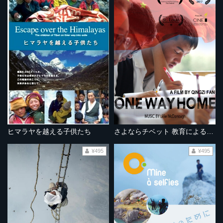
ヒマラヤを越える子供たち
さよならチベット 教育による民族同化
¥495
¥495