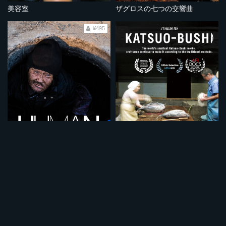
美容室
ザグロスの七つの交響曲
¥495
人間の穴
KATSUO-BUSHI
¥495
¥495