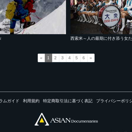
々
西索米～人の最期に付き添う女
«
1
2
3
4
5
6
»
ラムガイド
利用規約
特定商取引法に基づく表記
プライバシーポリ