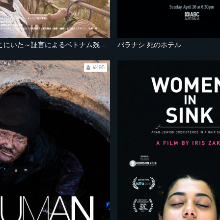
私の父もそこにいた～証言によるベトナム残留日本兵の存在～
バラナシ 死のホテル
¥495