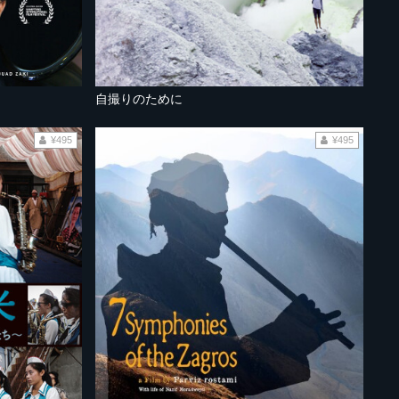
自撮りのために
¥495
¥495