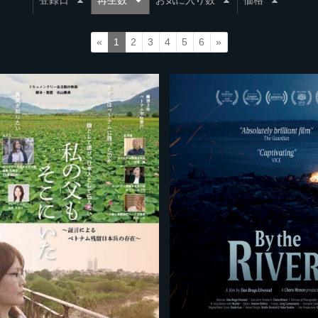
登録日
再生数
お気に入り数
価格
«
1
2
3
4
5
6
»