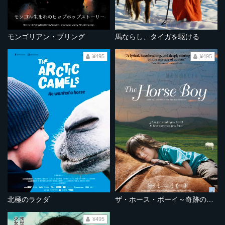
モンゴリアン・ブリング
馬ならし、タイガを駆ける
¥495
¥495
北極のラクダ
ザ・ホース・ボーイ～奇跡の旅～
¥495