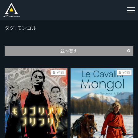
タグ: モンゴル
新
規
登
並べ替え
録
¥495
¥495