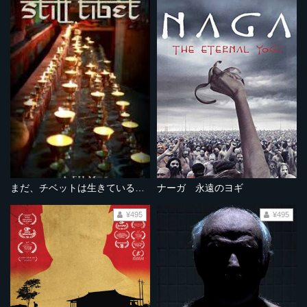
まだ、チベットは生きている 最後の桃源郷への旅
ナーガ 永遠のヨギ
¥495
¥495