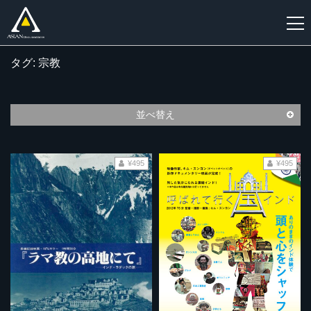
タグ: 宗教
新
規
登
並べ替え
録
¥495
¥495