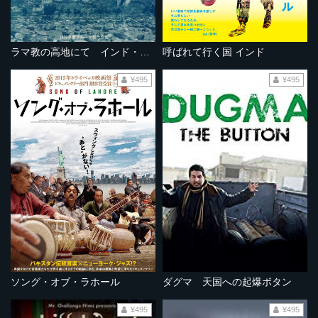
ラマ教の高地にて インド・ラダックの旅
呼ばれて行く国 インド
¥495
¥495
ソング・オブ・ラホール
ダグマ 天国への起爆ボタン
¥495
¥495