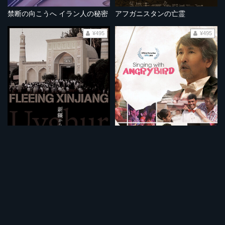
禁断の向こうへ イラン人の秘密
アフガニスタンの亡霊
¥495
¥495
新疆からの脱出
アングリーバードとバナナ合唱団
¥495
¥495