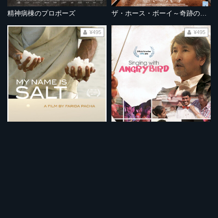
精神病棟のプロポーズ
ザ・ホース・ボーイ～奇跡の旅～
¥495
¥495
私の名は、塩
アングリーバードとバナナ合唱団
¥495
¥495