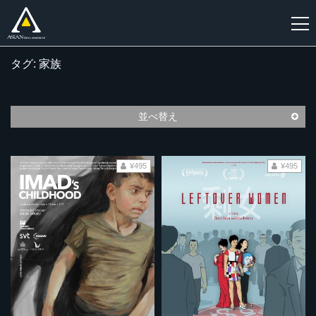
タグ: 家族
新
規
登
並べ替え
録
¥495
¥495