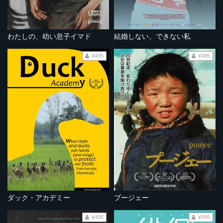
わたしの、幼い息子イマド
結婚しない、できない私
¥495
¥495
ダック・アカデミー
プージェー
¥495
¥495