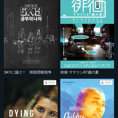
SKYに届け！ 韓国受験戦争
徘徊 ママリン87歳の夏
¥495
¥495